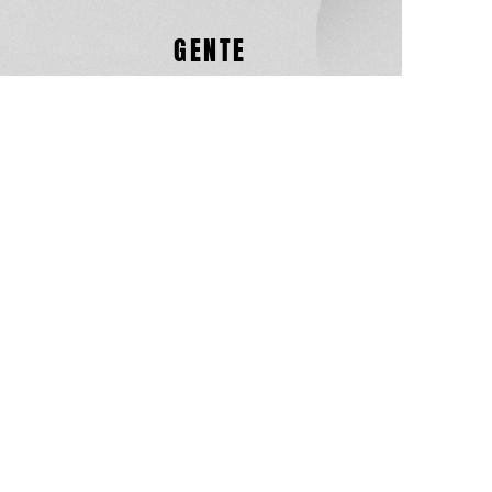
GENTE
en Otavalo todo
comienza con la
gente y el entorno
PREGUNTAS
habituales que nos
hacen llegar