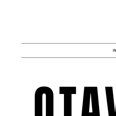
I
OTA