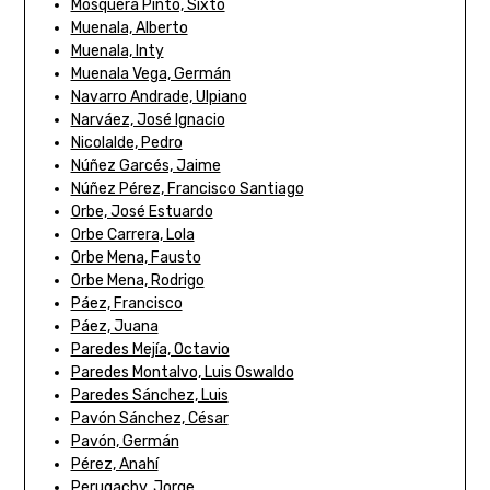
Mosquera Pinto, Sixto
Muenala, Alberto
Muenala, Inty
Muenala Vega, Germán
Navarro Andrade, Ulpiano
Narváez, José Ignacio
Nicolalde, Pedro
Núñez Garcés, Jaime
Núñez Pérez, Francisco Santiago
Orbe, José Estuardo
Orbe Carrera, Lola
Orbe Mena, Fausto
Orbe Mena, Rodrigo
Páez, Francisco
Páez, Juana
Paredes Mejía, Octavio
Paredes Montalvo, Luis Oswaldo
Paredes Sánchez, Luis
Pavón Sánchez, César
Pavón, Germán
Pérez, Anahí
Perugachy, Jorge