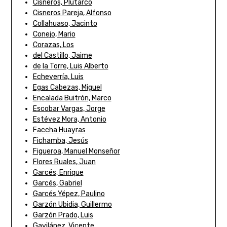
Cisneros, Plutarco
Cisneros Pareja, Alfonso
Collahuaso, Jacinto
Conejo, Mario
Corazas, Los
del Castillo, Jaime
de la Torre, Luis Alberto
Echeverría, Luis
Egas Cabezas, Miguel
Encalada Buitrón, Marco
Escobar Vargas, Jorge
Estévez Mora, Antonio
Faccha Huayras
Fichamba, Jesús
Figueroa, Manuel Monseñor
Flores Ruales, Juan
Garcés, Enrique
Garcés, Gabriel
Garcés Yépez, Paulino
Garzón Ubidia, Guillermo
Garzón Prado, Luis
Gavilánez, Vicente