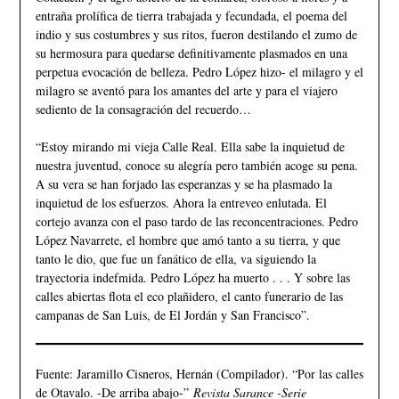
entraña prolífica de tierra trabajada y fecundada, el poema del
indio y sus costumbres y sus ritos, fueron destilando el zumo de
su hermosura para quedarse definitivamente plasmados en una
perpetua evocación de belleza. Pedro López hizo- el milagro y el
milagro se aventó para los amantes del arte y para el viajero
sediento de la consagración del recuerdo…
“Estoy mirando mi vieja Calle Real. Ella sabe la inquietud de
nuestra juventud, conoce su alegría pero también acoge su pena.
A su vera se han forjado las esperanzas y se ha plasmado la
inquietud de los esfuerzos. Ahora la entreveo enlutada. El
cortejo avanza con el paso tardo de las reconcentraciones. Pedro
López Navarrete, el hombre que amó tanto a su tierra, y que
tanto le dio, que fue un fanático de ella, va siguiendo la
trayectoria indefmida. Pedro López ha muerto . . . Y sobre las
calles abiertas flota el eco plañidero, el canto funerario de las
campanas de San Luis, de El Jordán y San Francisco”.
Fuente: Jaramillo Cisneros, Hernán (Compilador). “Por las calles
de Otavalo. -De arriba abajo-”
Revista Sarance -Serie