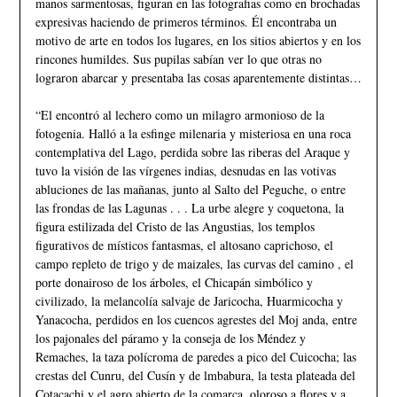
manos sarmentosas, figuran en las fotografias como en brochadas
expresivas haciendo de primeros términos. Él encontraba un
motivo de arte en todos los lugares, en los sitios abiertos y en los
rincones humildes. Sus pupilas sabían ver lo que otras no
lograron abarcar y presentaba las cosas aparentemente distintas…
“El encontró al lechero como un milagro armonioso de la
fotogenia. Halló a la esfinge milenaria y misteriosa en una roca
contemplativa del Lago, perdida sobre las riberas del Araque y
tuvo la visión de las vírgenes indias, desnudas en las votivas
abluciones de las mañanas, junto al Salto del Peguche, o entre
las frondas de las Lagunas . . . La urbe alegre y coquetona, la
figura estilizada del Cristo de las Angustias, los templos
figurativos de místicos fantasmas, el altosano caprichoso, el
campo repleto de trigo y de maizales, las curvas del camino , el
porte donairoso de los árboles, el Chicapán simbólico y
civilizado, la melancolía salvaje de Jaricocha, Huarmicocha y
Yanacocha, perdidos en los cuencos agrestes del Moj anda, entre
los pajonales del páramo y la conseja de los Méndez y
Remaches, la taza polícroma de paredes a pico del Cuicocha; las
crestas del Cunru, del Cusín y de lmbabura, la testa plateada del
Cotacachi y el agro abierto de la comarca, oloroso a flores y a