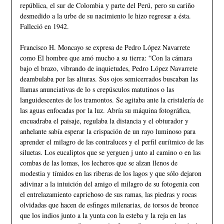
república, el sur de Colombia y parte del Perú, pero su cariño
desmedido a la urbe de su nacimiento le hizo regresar a ésta.
Falleció en 1942.
Francisco H. Moncayo se expresa de Pedro López Navarrete
como El hombre que amó mucho a su tierra: “Con la cámara
bajo el brazo, vibrando de inquietudes, Pedro López Navarrete
deambulaba por las alturas. Sus ojos semicerrados buscaban las
llamas anunciativas de lo s crepúsculos matutinos o las
languidescentes de los tramontos. Se agitaba ante la cristalería de
las aguas enfocadas por la luz. Abría su máquina fotográfica,
encuadraba el paisaje, regulaba la distancia y el obturador y
anhelante sabía esperar la crispación de un rayo luminoso para
aprender el milagro de las contraluces y el perfil eurítmico de las
siluetas. Los eucaliptos que se yerguen j unto al camino o en las
combas de las lomas, los lecheros que se alzan llenos de
modestia y tímidos en las riberas de los lagos y que sólo dejaron
adivinar a la intuición del amigo el milagro de su fotogenia con
el entrelazamiento caprichoso de sus ramas, las piedras y rocas
olvidadas que hacen de esfinges milenarias, de torsos de bronce
que los indios junto a la yunta con la esteba y la reja en las