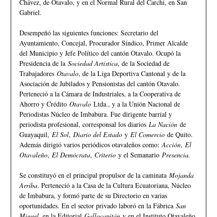
Chávez, de Otavalo, y en el Normal Rural del Carchi, en San
Gabriel.
Desempeñó las siguientes funciones: Secretario del
Ayuntamiento, Concejal, Procurador Síndico, Primer Alcalde
del Municipio y Jefe Político del cantón Otavalo. Ocupó la
Presidencia de la
Sociedad Artística
, de la Sociedad de
Trabajadores
Otavalo
, de la Liga Deportiva Cantonal y de la
Asociación de Jubilados y Pensionistas del cantón Otavalo.
Perteneció a la Cámara de Industriales, a la Cooperativa de
Ahorro y Crédito
Otavalo
Ltda., y a la Unión Nacional de
Periodistas Núcleo de Imbabura. Fue dirigente barrial y
periodista profesional, corresponsal los diarios
La Nación
de
Guayaquil,
El Sol
,
Diario del Estado
y
El Comercio
de Quito.
Además dirigió varios periódicos otavaleños como:
Acción
,
El
Otavaleño
,
El Demócrata
,
Criterio
y el Semanario
Presencia.
Se constituyó en el principal propulsor de la caminata
Mojanda
Arriba
. Perteneció a la Casa de la Cultura Ecuatoriana, Núcleo
de Imbabura, y formó parte de su Directorio en varias
oportunidades. En el sector privado laboró en la Fábrica
San
Miguel
, en la Editorial
Gallocapitán
y en el Instituto Otavaleño