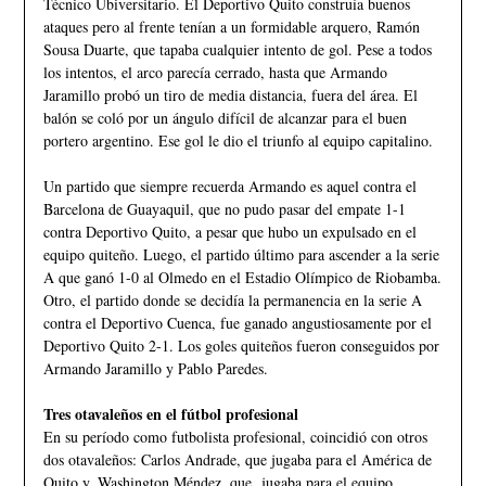
Técnico Ubiversitario. El Deportivo Quito construía buenos
ataques pero al frente tenían a un formidable arquero, Ramón
Sousa Duarte, que tapaba cualquier intento de gol. Pese a todos
los intentos, el arco parecía cerrado, hasta que Armando
Jaramillo probó un tiro de media distancia, fuera del área. El
balón se coló por un ángulo difícil de alcanzar para el buen
portero argentino. Ese gol le dio el triunfo al equipo capitalino.
Un partido que siempre recuerda Armando es aquel contra el
Barcelona de Guayaquil, que no pudo pasar del empate 1-1
contra Deportivo Quito, a pesar que hubo un expulsado en el
equipo quiteño. Luego, el partido último para ascender a la serie
A que ganó 1-0 al Olmedo en el Estadio Olímpico de Riobamba.
Otro, el partido donde se decidía la permanencia en la serie A
contra el Deportivo Cuenca, fue ganado angustiosamente por el
Deportivo Quito 2-1. Los goles quiteños fueron conseguidos por
Armando Jaramillo y Pablo Paredes.
Tres otavaleños en el fútbol profesional
En su período como futbolista profesional, coincidió con otros
dos otavaleños: Carlos Andrade, que jugaba para el América de
Quito y, Washington Méndez, que jugaba para el equipo