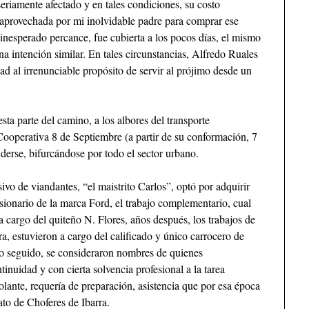
seriamente afectado y en tales condiciones, su costo
 aprovechada por mi inolvidable padre para comprar ese
inesperado percance, fue cubierta a los pocos días, el mismo
 intención similar. En tales circunstancias, Alfredo Ruales
dad al irrenunciable propósito de servir al prójimo desde un
sta parte del camino, a los albores del transporte
 Cooperativa 8 de Septiembre (a partir de su conformación, 7
derse, bifurcándose por todo el sector urbano.
vo de viandantes, “el maistrito Carlos”, optó por adquirir
ionario de la marca Ford, el trabajo complementario, cual
a cargo del quiteño N. Flores, años después, los trabajos de
ra, estuvieron a cargo del calificado y único carrocero de
o seguido, se consideraron nombres de quienes
inuidad y con cierta solvencia profesional a la tarea
lante, requería de preparación, asistencia que por esa época
ato de Choferes de Ibarra.