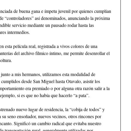
unciada de buena gana e ímpetu juvenil por quienes cumplían
 de “controladores” así denominados, anunciando la próxima
indible servicio mediante un pausado rodar hasta las
res intermedios.
 esta película real, registrada a vivos colores de una
anterías del archivo fílmico íntimo, me permite desenrollar el
oltura.
 junto a mis hermanos, utilizamos esta modalidad de
s cumplidos desde San Miguel hasta Otavalo, asistir los
portamiento era premiado o por alguna otra razón salir a la
 ejemplo, si es que no había que hacerlo “a pata”.
trenado nuevo lugar de residencia, la “cobija de todos” y
en su seno ensoñador, nuevos vecinos, otros rincones por
encanto. Significó un cambio radical que evitaba nuestro
de transportación rural, generalmente utilizadas por