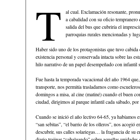
T
al cual. Exclamación resonante, pron
a cabalidad con su oficio tempranero
salida del bus que cubriría el impresc
parroquias rurales mencionadas y luga
Haber sido uno de los protagonistas que tuvo cabida en
existencia personal y conservada intacta sobre las est
hilo narrativo de un papel desempeñado con infantil s
Fue hasta la temporada vacacional del año 1964 que,
transporte, nos permitía trasladarnos como escuelero
domingos a misa, al cine (matiné) cuando el buen com
ciudad, dirigirnos al parque infantil cada sábado, por
Cuando se inició el año lectivo 64-65, ya habíamos es
“san sebitas”, “el barrio de los olleros”, nos acogió 
descubrir, sus calles solariegas… la fragancia de su 
diario trajinar “cabalgando” sobre aquellas unidades 