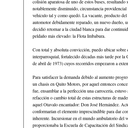
colisión aparatosa de uno de estos buses, resultando 
notablemente disminuido, circunstancia providencial
vehículo tal y como quedó. La vacante, producto del 
automotor debidamente reparado, un nuevo dueño, una
decidió retornar a la ciudad blanca para dar continui
peldaño más elevado: la Flota Imbabura.
Con total y absoluta convicción, puedo ubicar sobre e
interparroquial, fortalecido décadas más tarde por la
de abril de 1973) cuyos recorridos empezaron a exten
Para satisfacer la demanda debido al aumento progresi
un chasis en Quito Motors, por aquel entonces conces
fue, ensamblar a la perfección una carrocería, estuvo 
refacción o cambio total de estas estructuras de made
aquel Otavalo encantador: Don José Hernández. Act
conformarían el elemento imprescindible para dar cont
inherente. Incursionar en el mundo ambulatorio del vo
proporcionaba la Escuela de Capacitación del Sindic