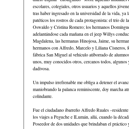
escolares, colegiales, otros usuarios y aquellos jóven
tras haber ingresado en la universidad de la vida, y
patéticos los rostros de cada protagonista: el trío 
Oswaldo y Cristina Romero; los hermanos Domínguez
adelantándose cada mañana en el jeep Willys conduc
Magdalena, las hermanas Hinojosa, Jaime, su herman
hermanos con Alfredo, Marcelo y Liliana Cisneros, 
fábrica San Miguel al vehículo atiborrado de alumno
unos, muy conocidos otros, cercanos todos, algunos
dadivosa.
Un impulso irrefrenable me obliga a detener el avanc
maniobrando la palanca reminiscente, doy marcha atrá
colindante.
Fue el ciudadano ibarreño Alfredo Ruales –residente 
los viajes a Peguche e ILumán, allá, cuando la déca
Poseedor de dos unidades que brindaban el práctico y