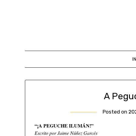
I
A Pegu
Posted on
20
“¡A PEGUCHE ILUMÁN!”
Escrito por Jaime Núñez Garcés