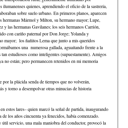
es ilumanenses quienes, aprendiendo el oficio de la sastrería,
a laboraban sobre suelo urbano. En primeros planos, aparecen
de las hermanas Mármol y Milton, su hermano mayor; Lupe,
 y las hermanas Gavilanes; los seis hermanos Carrión,
ido con cariño paternal por Don Jorge; Yolanda y
o mayor; los ñañitos Lema que junto a mis queridos
formábamos una numerosa gallada, aguaitando frente a la
s tan estudiosos como inteligentes (supuestamente). Amigos
 ya no están; pero permanecen retenidos en mi memoria
e por la plácida senda de tiempos que no volverán,
s y torno a desempolvar otras minucias de historia
en estos lares– quien marcó la señal de partida, inaugurando
da de los años cincuenta ya fenecidos, había comenzado.
 útil servicio, una mala maniobra del conductor, provocó la