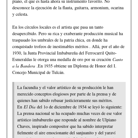
piano, el que es hasta ahora su instrumento favorito. No
desconoce la ejecución de la flauta, guitarra, armonium, ocarina
y celesta.
En los círculos locales es el artista que pasa un tanto
desapercibido. Pero su rica y exuberante producción musical ha
traspasado los umbrales de la patria chica, en donde ha
conquistado trofeos de inestimables méritos . Allá, por el año de
1930, la Junta Provincial Imbabureña del Ferrocarril Quito­-
Esmeraldas le otorga una medalla de oro por su creación
Canto
a la Bandera
.En 1935 obtiene un Diploma de Honor del I.
Concejo Municipal de Tulcán.
La facundia y el valor artístico de su producción le han
merecido conceptos elogiosos por parte de la prensa y de
quienes han sabido rebasar justicieramente sus méritos.
En
El Día
del 1o de diciembre de 1934 se leyó lo siguiente:
La prensa nacional se ha ocupado muchas veces de ese valor
artístico imbabureño que responde al nombre de Ulpiano
Chaves, inspirado compositor que ha sabido interpretar
fielmente el aire emocionante del sanjuanito y del yaraví