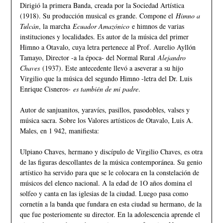
Dirigió la primera Banda, creada por la Sociedad Artística
(1918). Su producción musical es grande. Compone el
Himno a
Tulcán
, la marcha
Ecuador Amazónico
e himnos de varias
instituciones y localidades. Es autor de la música del primer
Himno a Otavalo, cuya letra pertenece al Prof. Aurelio Ayllón
Tamayo, Director -a la época- del Normal Rural
Alejandro
Chaves
(1937). Este antecedente llevó a aseverar a su hijo
Virgilio que la música del segundo Himno -letra del Dr. Luis
Enrique Cisneros-
es también de mi padre
.
Autor de sanjuanitos, yaravíes, pasillos, pasodobles, valses y
música sacra. Sobre los Valores artísticos de Otavalo, Luis A.
Males, en 1 942, manifiesta:
Ulpiano Chaves, hermano y discípulo de Virgilio Chaves, es otra
de las figuras descollantes de la música contemporánea. Su genio
artístico ha servido para que se le colocara en la constelación de
músicos del elenco nacional. A la edad de 1O años domina el
solfeo y canta en las iglesias de la ciudad. Luego pasa como
cornetín a la banda que fundara en esta ciudad su hermano, de la
que fue posteriomente su director. En la adolescencia aprende el