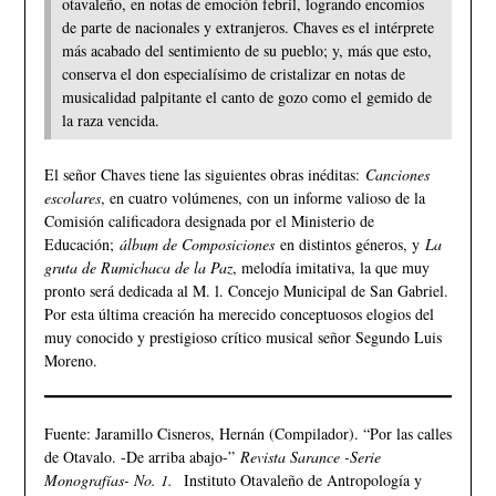
otavaleño, en notas de emoción febril, logrando encomios
de parte de nacionales y extranjeros. Chaves es el intérprete
más acabado del sentimiento de su pueblo; y, más que esto,
conserva el don especialísimo de cristalizar en notas de
musicalidad palpitante el canto de gozo como el gemido de
la raza vencida.
El señor Chaves tiene las siguientes obras inéditas:
Canciones
escolares
, en cuatro volúmenes, con un informe valioso de la
Comisión calificadora designada por el Ministerio de
Educación;
álbum de Composiciones
en distintos géneros, y
La
gruta de Rumichaca de la Paz
, melodía imitativa, la que muy
pronto será dedicada al M. l. Concejo Municipal de San Gabriel.
Por esta última creación ha merecido conceptuosos elogios del
muy conocido y prestigioso crítico musical señor Segundo Luis
Moreno.
Fuente: Jaramillo Cisneros, Hernán (Compilador). “Por las calles
de Otavalo. -De arriba abajo-”
Revista Sarance -Serie
Monografías- No. 1.
Instituto Otavaleño de Antropología y