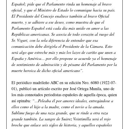
Español; pide que el Parlamento rinda un homenaje al bravo
oficial, y que el Ministro de Estado lo comunique hacia su país.
El Presidente del Concejo enaltece también al bravo Oficial
muerto, y se adhiere a ese deseo, como muestra de que el
Parlamento Español está cada día más unido en amor a las
Repúblicas americanas. Se asocia de todo corazón al ruego del
Sr. Viguri, con la sola diferencia de entender que esa
comunicación debe dirigirla el Presidente de la Cámara. Esto
será algo que estreche más y más los lazos de cariño que unen a
España y América… por ello propone se acuerde ya el homenaje
de sentimiento de admiración y de pésame del Parlamento por la
muerte heroica de dicho oficial americano”.
El periódico madrileño ABC en su edición Nro. 6080 (1922-07-
01), publicó un artículo escrito por José Ortega Munila, uno de
los más connotados periodistas españoles de aquella época, quien
así opinaba
: “…Peleaba él por amores ideales, entregándose a
ellos como el hijo a la madre, como el novio a la amada.
Sublime fuego de una raza grande, que se rinde a otra raza
grande también. La sangre de Suárez Veintimilla será el rojo
broche que enlace seis siglos de historia, y aquellos españoles