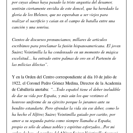
por cuyas almas haya pasado la triste angustia del desamor,
sentirán ciertamente envidia de este doncel, que ha heredado la
gloria de los Helenos, que no esperaban a ser viejos para
realizar el sacrificio y caían en el campo de batalla entre una
canción y una sonrisa.
Cientos de discursos pronunciamos, millares de artículos
escribimos para proclamar la fusión hispanoamericana. El joven
Suárez Veintimilla la ha condensado en un momento de mágica
excelsitud… ha entrado entre palmas de oro en el Partenón de
las milicias dilectas”.
Y en la Orden del Centro correspondiente al día 10 de julio de
1922, el Coronel Pedro Gómez Medina, Director de la Academia
de Caballería anotaba:
“…Todo español tiene el deber ineludible
de dar su vida por España, y más aún los que vestimos el
honroso uniforme de su ejército porque lo juramos ante su
bendito estandarte. Pero ofrendar la vida sin ese deber, como lo
ha hecho el Alférez Suárez Veintimilla guiado por cariño, por
amor a su segunda patria como siempre llamaba a España,
propio es sólo de almas nobles y espíritus esforzados…Por mi
orden de hoy, el nombre del Alférez Suárez Veintimilla figurará