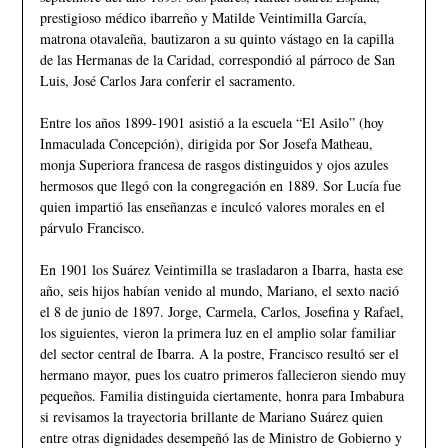
prestigioso médico ibarreño y Matilde Veintimilla García,
matrona otavaleña, bautizaron a su quinto vástago en la capilla
de las Hermanas de la Caridad, correspondió al párroco de San
Luis, José Carlos Jara conferir el sacramento.
Entre los años 1899-1901 asistió a la escuela “El Asilo” (hoy
Inmaculada Concepción), dirigida por Sor Josefa Matheau,
monja Superiora francesa de rasgos distinguidos y ojos azules
hermosos que llegó con la congregación en 1889. Sor Lucía fue
quien impartió las enseñanzas e inculcó valores morales en el
párvulo Francisco.
En 1901 los Suárez Veintimilla se trasladaron a Ibarra, hasta ese
año, seis hijos habían venido al mundo, Mariano, el sexto nació
el 8 de junio de 1897. Jorge, Carmela, Carlos, Josefina y Rafael,
los siguientes, vieron la primera luz en el amplio solar familiar
del sector central de Ibarra. A la postre, Francisco resultó ser el
hermano mayor, pues los cuatro primeros fallecieron siendo muy
pequeños. Familia distinguida ciertamente, honra para Imbabura
si revisamos la trayectoria brillante de Mariano Suárez quien
entre otras dignidades desempeñó las de Ministro de Gobierno y