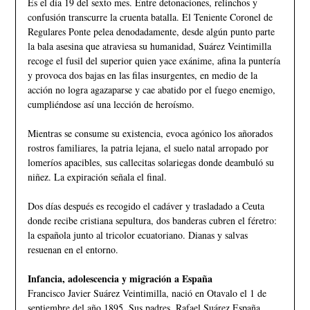
Es el día 19 del sexto mes. Entre detonaciones, relinchos y
confusión transcurre la cruenta batalla. El Teniente Coronel de
Regulares Ponte pelea denodadamente, desde algún punto parte
la bala asesina que atraviesa su humanidad, Suárez Veintimilla
recoge el fusil del superior quien yace exánime, afina la puntería
y provoca dos bajas en las filas insurgentes, en medio de la
acción no logra agazaparse y cae abatido por el fuego enemigo,
cumpliéndose así una lección de heroísmo.
Mientras se consume su existencia, evoca agónico los añorados
rostros familiares, la patria lejana, el suelo natal arropado por
lomeríos apacibles, sus callecitas solariegas donde deambuló su
niñez. La expiración señala el final.
Dos días después es recogido el cadáver y trasladado a Ceuta
donde recibe cristiana sepultura, dos banderas cubren el féretro:
la española junto al tricolor ecuatoriano. Dianas y salvas
resuenan en el entorno.
Infancia, adolescencia y migración a España
Francisco Javier Suárez Veintimilla, nació en Otavalo el 1 de
septiembre del año 1895. Sus padres, Rafael Suárez España,