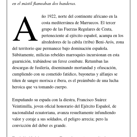
en el mástil flameaban dos banderas.
A
ño 1922, norte del continente africano en la
costa mediterránea de Marruecos. El tercer
grupo de las Fuerzas Regulares de Ceuta,
perteneciente al ejército español, acampa en los
alrededores de la cabila (tribu) Beni-Arós, zona
del territorio que permanece bajo dominación española.
Súbitamente, milicias rebeldes marroquíes incursionan en esta
guarnición, trabándose un feroz combate. Retumban las
descargas de fusilería, diseminando mortandad y ofuscación,
cumpliendo con su cometido fatídico, bayonetas y alfanjes se
tiñen de sangre morisca e íbera, es el preámbulo de una lucha
heroica que va tomando cuerpo.
Empuñando su espada con la diestra, Francisco Suárez
Veintimilla, joven oficial honorario del Ejército Español, de
nacionalidad ecuatoriana, avanza resueltamente infundiendo
valor y coraje a sus soldados, el peligro arrecia; pero la
convicción del deber es grande.