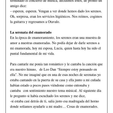
terminado el concierto de música, decidimos irnos, de pronto un
amigo dice:
– esperen, esperen. Vengan a ver donde hemos dado los serenos.
Oh, sorpresa, eran los servicios higiénicos. Nos reímos, cogimos
la guitarra y regresamos a Otavalo.
La serenata del enamorado
En la época de enamoramiento, los serenos eran una muestra de
amor a nuestras enamoradas. No podía dejar de darle serenos a
mi enamorada, hoy mi esposa, Lucía, quien hasta hoy ha sido el
puntal fundamental de mi vida.
Para cantarle me ponía tan romántico y le cantaba la canción que
era nuestro himno, de Leo Dan “Siempre estoy pensando en
ella”. No me imaginé que en una de esas noches de serenatas yo
estaba cantando en la puerta de su casa y ella junto a mi cuñada
habían estado a pocos pasos viéndome como entonaba y
cantaba con sentimiento nuestro tema músical. Al siguiente día
le pregunto si había escuchado los serenos y me dice,
-si estaba casi detrás de ti, salía justo esa madrugada del horno
donde solíamos ayudarle a mi madre… Cosas de enamorados.