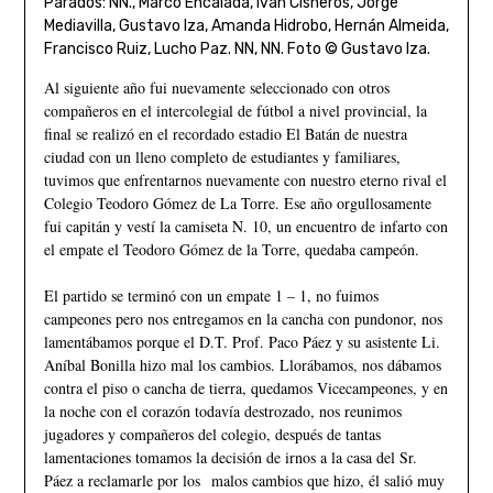
Parados: NN., Marco Encalada, Iván Cisneros, Jorge
Mediavilla, Gustavo Iza, Amanda Hidrobo, Hernán Almeida,
Francisco Ruiz, Lucho Paz. NN, NN. Foto © Gustavo Iza.
Al siguiente año fui nuevamente seleccionado con otros
compañeros en el intercolegial de fútbol a nivel provincial, la
final se realizó en el recordado estadio El Batán de nuestra
ciudad con un lleno completo de estudiantes y familiares,
tuvimos que enfrentarnos nuevamente con nuestro eterno rival el
Colegio Teodoro Gómez de La Torre. Ese año orgullosamente
fui capitán y vestí la camiseta N. 10, un encuentro de infarto con
el empate el Teodoro Gómez de la Torre, quedaba campeón.
El partido se terminó con un empate 1 – 1, no fuimos
campeones pero nos entregamos en la cancha con pundonor, nos
lamentábamos porque el D.T. Prof. Paco Páez y su asistente Li.
Aníbal Bonilla hizo mal los cambios. Llorábamos, nos dábamos
contra el piso o cancha de tierra, quedamos Vicecampeones, y en
la noche con el corazón todavía destrozado, nos reunimos
jugadores y compañeros del colegio, después de tantas
lamentaciones tomamos la decisión de irnos a la casa del Sr.
Páez a reclamarle por los malos cambios que hizo, él salió muy