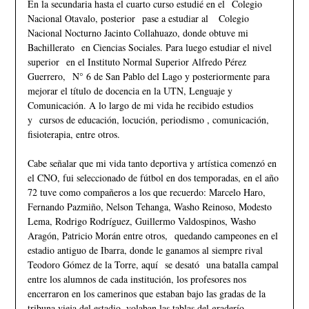
En la secundaria hasta el cuarto curso estudié en el Colegio
Nacional Otavalo, posterior pase a estudiar al Colegio
Nacional Nocturno Jacinto Collahuazo, donde obtuve mi
Bachillerato en Ciencias Sociales. Para luego estudiar el nivel
superior en el Instituto Normal Superior Alfredo Pérez
Guerrero, N° 6 de San Pablo del Lago y posteriormente para
mejorar el título de docencia en la UTN, Lenguaje y
Comunicación. A lo largo de mi vida he recibido estudios
y cursos de educación, locución, periodismo , comunicación,
fisioterapia, entre otros.
Cabe señalar que mi vida tanto deportiva y artística comenzó en
el CNO, fui seleccionado de fútbol en dos temporadas, en el año
72 tuve como compañeros a los que recuerdo: Marcelo Haro,
Fernando Pazmiño, Nelson Tehanga, Washo Reinoso, Modesto
Lema, Rodrigo Rodríguez, Guillermo Valdospinos, Washo
Aragón, Patricio Morán entre otros, quedando campeones en el
estadio antiguo de Ibarra, donde le ganamos al siempre rival
Teodoro Gómez de la Torre, aquí se desató una batalla campal
entre los alumnos de cada institución, los profesores nos
encerraron en los camerinos que estaban bajo las gradas de la
tribuna vieja del estadio, volaban las tablas del graderío