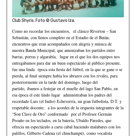
Club Shyris. Foto © Gustavo Iza.
Como no recordar los encuentros, el clásico Riverton – San
Sebastián, con llenos completo en el Estadio de el Batán,
encuentros que eran acompañados con alegría y música de
nuestra Banda Municipal, que amenizaban los partidos entre
barras, porras y algarabía, lugar en el que los dos equipos nos
entregábamos para dar un buen espectáculo al público presente,
fue una linda época esta fiesta del fútbol, en la que se gane o se
pierda, al final siempre había los abrazos con los rivales, para
posteriormente en la tarde del domingo, luego del
partido, íbamos a festejar en el muelle del lago San Pablo, en
esa época el este lindo lugar administraban los padres del
recordado Luis (el Indio) Echeverría, un gran futbolista, D.T. y
respetable docente; a los acordes de la orquesta integrantes de la
“Son Clave de Oro” conformado por el Profesor Germán
Proaño en los teclados, en la batería, Ubaldo Paredes, que
ofrecía un espectáculo a carta cabal haciendo malabares con los
palillos, Gilberto Cadena (el chinchampú), como vocalista