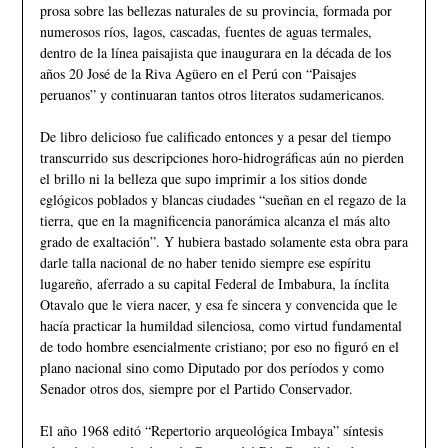
prosa sobre las bellezas naturales de su provincia, formada por
numerosos ríos, lagos, cascadas, fuentes de aguas termales,
dentro de la línea paisajista que inaugurara en la década de los
años 20 José de la Riva Agüero en el Perú con “Paisajes
peruanos” y continuaran tantos otros literatos sudamericanos.
De libro delicioso fue calificado entonces y a pesar del tiempo
transcurrido sus descripciones horo-hidrográficas aún no pierden
el brillo ni la belleza que supo imprimir a los sitios donde
eglógicos poblados y blancas ciudades “sueñan en el regazo de la
tierra, que en la magnificencia panorámica alcanza el más alto
grado de exaltación”. Y hubiera bastado solamente esta obra para
darle talla nacional de no haber tenido siempre ese espíritu
lugareño, aferrado a su capital Federal de Imbabura, la ínclita
Otavalo que le viera nacer, y esa fe sincera y convencida que le
hacía practicar la humildad silenciosa, como virtud fundamental
de todo hombre esencialmente cristiano; por eso no figuró en el
plano nacional sino como Diputado por dos períodos y como
Senador otros dos, siempre por el Partido Conservador.
El año 1968 editó “Repertorio arqueológica Imbaya” síntesis