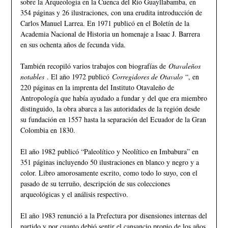
sobre la Arqueología en la Cuenca del Río Guayllabamba, en
354 páginas y 26 ilustraciones, con una erudita introducción de
Carlos Manuel Larrea. En 1971 publicó en el Boletín de la
Academia Nacional de Historia un homenaje a Isaac J. Barrera
en sus ochenta años de fecunda vida.
También recopiló varios trabajos con biografías de
Otavaleños
notables
. El año 1972 publicó
Corregidores de Otavalo
“, en
220 páginas en la imprenta del Instituto Otavaleño de
Antropología que había ayudado a fundar y del que era miembro
distinguido, la obra abarca a las autoridades de la región desde
su fundación en 1557 hasta la separación del Ecuador de la Gran
Colombia en 1830.
El año 1982 publicó “Paleolítico y Neolítico en Imbabura” en
351 páginas incluyendo 50 ilustraciones en blanco y negro y a
color. Libro amorosamente escrito, como todo lo suyo, con el
pasado de su terruño, descripción de sus colecciones
arqueológicas y el análisis respectivo.
El año 1983 renunció a la Prefectura por disensiones internas del
partido y por cuanto debió sentir el cansancio propio de los años