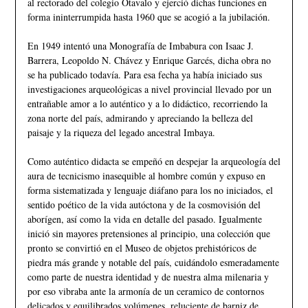
al rectorado del colegio Otavalo y ejerció dichas funciones en
forma ininterrumpida hasta 1960 que se acogió a la jubilación.
En 1949 intentó una Monografía de Imbabura con Isaac J.
Barrera, Leopoldo N. Chávez y Enrique Garcés, dicha obra no
se ha publicado todavía. Para esa fecha ya había iniciado sus
investigaciones arqueológicas a nivel provincial llevado por un
entrañable amor a lo auténtico y a lo didáctico, recorriendo la
zona norte del país, admirando y apreciando la belleza del
paisaje y la riqueza del legado ancestral Imbaya.
Como auténtico didacta se empeñó en despejar la arqueología del
aura de tecnicismo inasequible al hombre común y expuso en
forma sistematizada y lenguaje diáfano para los no iniciados, el
sentido poético de la vida autóctona y de la cosmovisión del
aborígen, así como la vida en detalle del pasado. Igualmente
inició sin mayores pretensiones al principio, una colección que
pronto se convirtió en el Museo de objetos prehistóricos de
piedra más grande y notable del país, cuidándolo esmeradamente
como parte de nuestra identidad y de nuestra alma milenaria y
por eso vibraba ante la armonía de un ceramico de contornos
delicados y equilibrados volúmenes, reluciente de barniz de