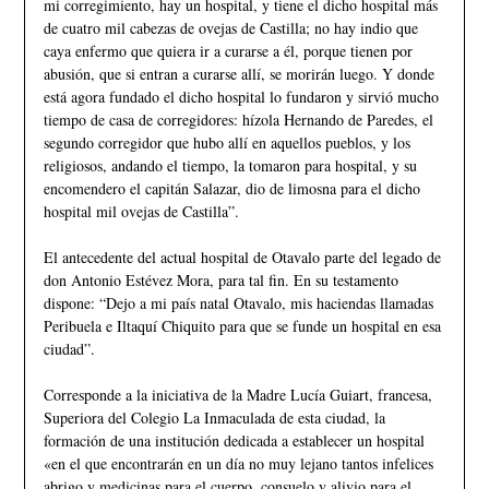
mi corregimiento, hay un hospital, y tiene el dicho hospital más
de cuatro mil cabezas de ovejas de Castilla; no hay indio que
caya enfermo que quiera ir a curarse a él, porque tienen por
abusión, que si entran a curarse allí, se morirán luego. Y donde
está agora fundado el dicho hospital lo fundaron y sirvió mucho
tiempo de casa de corregidores: hízola Hernando de Paredes, el
segundo corregidor que hubo allí en aquellos pueblos, y los
religiosos, andando el tiempo, la tomaron para hospital, y su
encomendero el capitán Salazar, dio de limosna para el dicho
hospital mil ovejas de Castilla”.
El antecedente del actual hospital de Otavalo parte del legado de
don Antonio Estévez Mora, para tal fin. En su testamento
dispone: “Dejo a mi país natal Otavalo, mis haciendas llamadas
Peribuela e Iltaquí Chiquito para que se funde un hospital en esa
ciudad”.
Corresponde a la iniciativa de la Madre Lucía Guiart, francesa,
Superiora del Colegio La Inmaculada de esta ciudad, la
formación de una institución dedicada a establecer un hospital
«en el que encontrarán en un día no muy lejano tantos infelices
abrigo y medicinas para el cuerpo, consuelo y alivio para el