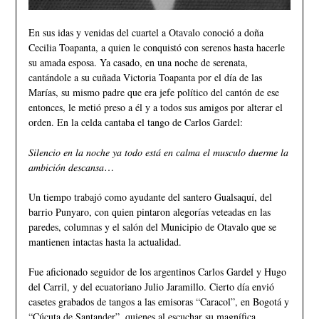
En sus idas y venidas del cuartel a Otavalo conoció a doña
Cecilia Toapanta, a quien le conquistó con serenos hasta hacerle
su amada esposa. Ya casado, en una noche de serenata,
cantándole a su cuñada Victoria Toapanta por el día de las
Marías, su mismo padre que era jefe político del cantón de ese
entonces, le metió preso a él y a todos sus amigos por alterar el
orden. En la celda cantaba el tango de Carlos Gardel:
𝑆𝑖𝑙𝑒𝑛𝑐𝑖𝑜 𝑒𝑛 𝑙𝑎 𝑛𝑜𝑐ℎ𝑒 𝑦𝑎 𝑡𝑜𝑑𝑜 𝑒𝑠𝑡𝑎́ 𝑒𝑛 𝑐𝑎𝑙𝑚𝑎 𝑒𝑙 𝑚𝑢𝑠𝑐𝑢𝑙𝑜 𝑑𝑢𝑒𝑟𝑚𝑒 𝑙𝑎
𝑎𝑚𝑏𝑖𝑐𝑖𝑜́𝑛 𝑑𝑒𝑠𝑐𝑎𝑛𝑠𝑎…
Un tiempo trabajó como ayudante del santero Gualsaquí, del
barrio Punyaro, con quien pintaron alegorías veteadas en las
paredes, columnas y el salón del Municipio de Otavalo que se
mantienen intactas hasta la actualidad.
Fue aficionado seguidor de los argentinos Carlos Gardel y Hugo
del Carril, y del ecuatoriano Julio Jaramillo. Cierto día envió
casetes grabados de tangos a las emisoras “Caracol”, en Bogotá y
“Cúcuta de Santander”, quienes al escuchar su magnífica