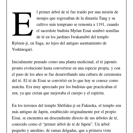
E
l primer árbol de té fue traído por una misión de
monjes que regresaban de la dinastía Tang y su
cultivo más temprano se remonta a 1191, cuando
el sacerdote budista Myōan Eisai sembró semillas
de té en los jardines Iwakamibō del templo
Ryōzen-ji, en Saga, no lejos del antiguo asentamiento de
Yoshinogari.
Inicialmente pensado como una planta medicinal, el té japonés
pronto evolucionó hasta convertirse en una especie propia, y con
el paso de los años se fue desarrollando una cultura de ceremonia
del té. El té de Eisai se convirtió en lo que hoy se conoce como
matcha. Era muy apreciado por los budistas que practicaban el
zen, ya que creían que mejoraba el cuerpo y el espíritu.
En los terrenos del templo Shōfuku-ji en Fukuoka, el templo zen
más antiguo de Japón, establecido originalmente por el propio
Eisai, se encuentra un descendiente directo de sus árboles de té,
conocido como el “primer árbol de té de Japón”. Un árbol
pequeño y anodino, de ramas delgadas, que a primera vista