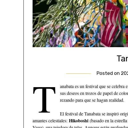
Ta
Posted on
20
T
anabata es un festival que se celebra e
sus deseos en trozos de papel de colo
rezando para que se hagan realidad.
El festival de Tanabata se inspiró ori
Hikoboshi
amantes celestiales:
(basado en la estrella
Vega), una tejedora de telas. Aunque están profunda