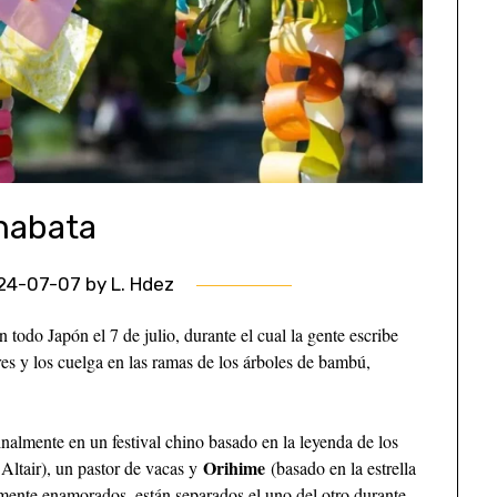
nabata
24-07-07
by
L. Hdez
n todo Japón el 7 de julio, durante el cual la gente escribe
res y los cuelga en las ramas de los árboles de bambú,
ginalmente en un festival chino basado en la leyenda de los
Orihime
 Altair), un pastor de vacas y
(basado en la estrella
mente enamorados, están separados el uno del otro durante