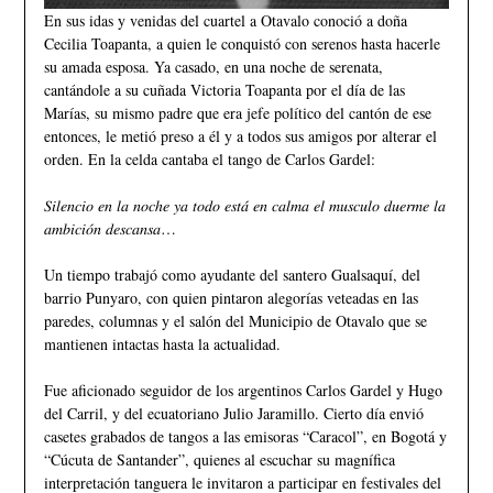
En sus idas y venidas del cuartel a Otavalo conoció a doña
Cecilia Toapanta, a quien le conquistó con serenos hasta hacerle
su amada esposa. Ya casado, en una noche de serenata,
cantándole a su cuñada Victoria Toapanta por el día de las
Marías, su mismo padre que era jefe político del cantón de ese
entonces, le metió preso a él y a todos sus amigos por alterar el
orden. En la celda cantaba el tango de Carlos Gardel:
𝑆𝑖𝑙𝑒𝑛𝑐𝑖𝑜 𝑒𝑛 𝑙𝑎 𝑛𝑜𝑐ℎ𝑒 𝑦𝑎 𝑡𝑜𝑑𝑜 𝑒𝑠𝑡𝑎́ 𝑒𝑛 𝑐𝑎𝑙𝑚𝑎 𝑒𝑙 𝑚𝑢𝑠𝑐𝑢𝑙𝑜 𝑑𝑢𝑒𝑟𝑚𝑒 𝑙𝑎
𝑎𝑚𝑏𝑖𝑐𝑖𝑜́𝑛 𝑑𝑒𝑠𝑐𝑎𝑛𝑠𝑎…
Un tiempo trabajó como ayudante del santero Gualsaquí, del
barrio Punyaro, con quien pintaron alegorías veteadas en las
paredes, columnas y el salón del Municipio de Otavalo que se
mantienen intactas hasta la actualidad.
Fue aficionado seguidor de los argentinos Carlos Gardel y Hugo
del Carril, y del ecuatoriano Julio Jaramillo. Cierto día envió
casetes grabados de tangos a las emisoras “Caracol”, en Bogotá y
“Cúcuta de Santander”, quienes al escuchar su magnífica
interpretación tanguera le invitaron a participar en festivales del