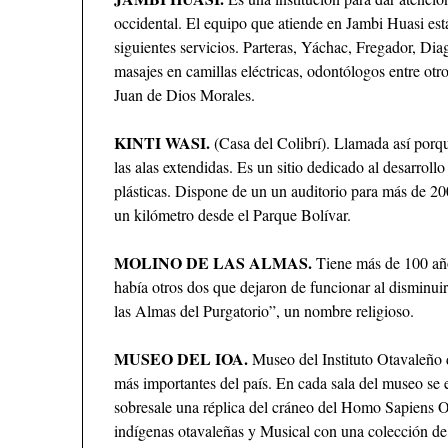
occidental. El equipo que atiende en Jambi Huasi es
siguientes servicios. Parteras, Yáchac, Fregador, Diag
masajes en camillas eléctricas, odontólogos entre otr
Juan de Dios Morales.
KINTI WASI.
(Casa del Colibrí). Llamada así porque
las alas extendidas. Es un sitio dedicado al desarrollo 
plásticas. Dispone de un un auditorio para más de 2
un kilómetro desde el Parque Bolívar.
MOLINO DE LAS ALMAS.
Tiene más de 100 año
había otros dos que dejaron de funcionar al disminui
las Almas del Purgatorio”, un nombre religioso.
MUSEO DEL IOA.
Museo del Instituto Otavaleño 
más importantes del país. En cada sala del museo se 
sobresale una réplica del cráneo del Homo Sapiens O
indígenas otavaleñas y Musical con una colección de