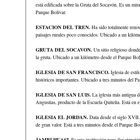
está edificada sobre la Gruta del Socavón. Es un mir
Parque Bolívar.
ESTACION DEL TREN.
Ha sido totalmente renova
paisajes rurales poco conocidos. Ubicado a un kilóme
GRUTA DEL SOCAVON.
Un sitio religioso dond
la gruta. Ubicado a un kilómetro desde el Parque Bol
IGLESIA DE SAN FRANCISCO.
Iglesia de esti
históricos importantes. Ubicado a tres minutos del Pa
IGLESIA DE SAN LUIS.
La iglesia más antigua de
Angustias, producto de la Escuela Quiteña. Está en e
IGLESIA EL JORDAN.
Data desde el siglo XVII.
de gran valor. Está a tres minutos desde el Parque Bo
JAMBI HUASI.
Es una institución para dar atenció