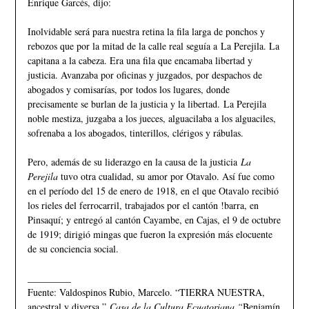
Enrique Garcés, dijo:
Inolvidable será para nuestra retina la fila larga de ponchos y
rebozos que por la mitad de la calle real seguía a La Perejila. La
capitana a la cabeza. Era una fila que encamaba libertad y
justicia. Avanzaba por oficinas y juzgados, por despachos de
abogados y comisarías, por todos los lugares, donde
precisamente se burlan de la justicia y la libertad. La Perejila
noble mestiza, juzgaba a los jueces, alguacilaba a los alguaciles,
sofrenaba a los abogados, tinterillos, clérigos y rábulas.
Pero, además de su liderazgo en la causa de la justicia
La
Perejila
tuvo otra cualidad, su amor por Otavalo. Así fue como
en el período del 15 de enero de 1918, en el que Otavalo recibió
los rieles del ferrocarril, trabajados por el cantón !barra, en
Pinsaquí; y entregó al cantón Cayambe, en Cajas, el 9 de octubre
de 1919; dirigió mingas que fueron la expresión más elocuente
de su conciencia social.
_________
Fuente: Valdospinos Rubio, Marcelo. “TIERRA NUESTRA,
ancestral y diversa.”
Casa de la Cultura Ecuatoriana “
Benjamín