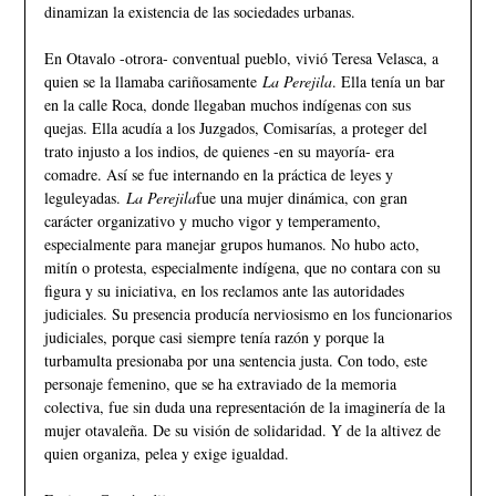
dinamizan la existencia de las sociedades urbanas.
En Otavalo -otrora- conventual pueblo, vivió Teresa Velasca, a
quien se la llamaba cariñosamente
La Perejila
. Ella tenía un bar
en la calle Roca, donde llegaban muchos indígenas con sus
quejas. Ella acudía a los Juzgados, Comisarías, a proteger del
trato injusto a los indios, de quienes -en su mayoría- era
comadre. Así se fue internando en la práctica de leyes y
leguleyadas.
La Perejila
fue una mujer dinámica, con gran
carácter organizativo y mucho vigor y temperamento,
especialmente para manejar grupos humanos. No hubo acto,
mitín o protesta, especialmente indígena, que no contara con su
figura y su iniciativa, en los reclamos ante las autoridades
judiciales. Su presencia producía nerviosismo en los funcionarios
judiciales, porque casi siempre tenía razón y porque la
turbamulta presionaba por una sentencia justa. Con todo, este
personaje femenino, que se ha extraviado de la memoria
colectiva, fue sin duda una representación de la imaginería de la
mujer otavaleña. De su visión de solidaridad. Y de la altivez de
quien organiza, pelea y exige igualdad.