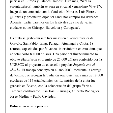
puertas en Europa y Estados Unidos”. Este mes, ‘Sara la
espantapájaros’ también se verá en el canal venezolano Vive TV,
luego de un convenio con la fundación Mirarte. Luis Flores,
guionista y productor, dijo: “el canal nos compró los derechos.
Además, participaremos en los festivales de cine de varias
ciudades como Chicago, Barcelona y Cartagena”.
La cinta se grabó durante tres meses en diversos parajes de
Otavalo, San Pablo, Intag, Pataquí, Atuntaqui y Chota. 18
actores, capacitados por Vivanco, intervinieron en esta cinta que
en total costó 80.000 dólares. Una parte del financiamiento lo
obtuvo
Mirarte
con el premio de 25.000 dólares conferido por la
UNESCO al proyecto de educación popular
Jugando con el
abuelo
. El trabajo concluyó en el año 2007, mediante la entrega
de textos, que recogen la tradición oral quichua, a más de 18.000
escolares de 114 establecimientos. La música de la cinta fue
grabada en Boston, con la colaboración del grupo Yarina.
También colaboraron Juan José Luzuriaga, Gilberto Rodríguez,
Jorge Medina y Pablo Caviedes.
Datos acerca de la película