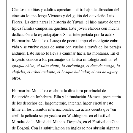
Cientos de niños y adultos apreciaron el trabajo de dirección del
cineasta lojano Jorge Vivanco y del guión del otavaleño Luis
Flores. La cinta narra la historia de Yuyari, el hijo mayor de una
típica familia campesina quichua. Este joven elabora con mucha
dedicación a la espantapájaros Sara, interpretada por la actriz
Flormarina Montalvo. Luego de poco tiempo el monigote cobra
vida y se vuelve capaz de soñar con vuelos a través de los parajes
andinos. Este sueño le lleva a caminar hacia las montañas. En el
trayecto conoce a los personajes de la rica mitología andina:
el
guagua chivo, el taita churo, la curiquinga, el duende musgo, la
chificha, el árbol andante, el bosque hablador, el ojo de agua
y
otros.
Flormarina Montalvo es ahora la directora provincial de
Educación de Imbabura. Ella y la fundación
Mirarte
, propietaria
de los derechos del largometraje, intentan hacer circular este
filme en los circuitos internacionales. La actriz cuenta que “en
abril la película se proyectará en Washington, en el festival
Miradas de la Mitad del Mundo. Después, en el Festival de Cine
de Bogotá. Con la subtitulación en inglés se nos abrirán algunas