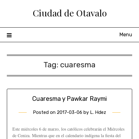
Ciudad de Otavalo
Menu
Tag:
cuaresma
Cuaresma y Pawkar Raymi
Posted on
2017-03-06
by
L. Hdez
Este miércoles 6 de marzo, los católicos celebrarán el Miércoles
de Ceniza. Mientras que en el calendario indígena la fiesta del