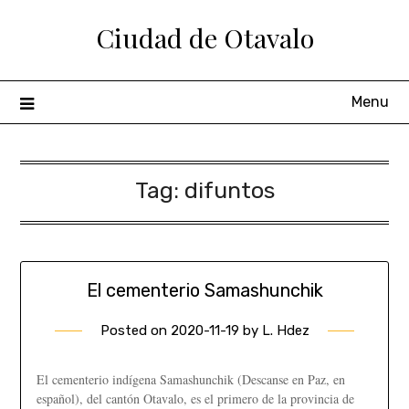
Ciudad de Otavalo
Menu
Tag:
difuntos
El cementerio Samashunchik
Posted on
2020-11-19
by
L. Hdez
El cementerio indígena Samashunchik (Descanse en Paz, en
español), del cantón Otavalo, es el primero de la provincia de