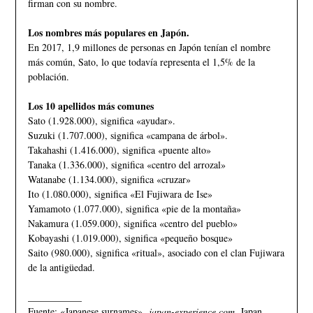
firman con su nombre.
Los nombres más populares en Japón.
En 2017, 1,9 millones de personas en Japón tenían el nombre
más común, Sato, lo que todavía representa el 1,5% de la
población.
Los 10 apellidos más comunes
Sato (1.928.000), significa «ayudar».
Suzuki (1.707.000), significa «campana de árbol».
Takahashi (1.416.000), significa «puente alto»
Tanaka (1.336.000), significa «centro del arrozal»
Watanabe (1.134.000), significa «cruzar»
Ito (1.080.000), significa «El Fujiwara de Ise»
Yamamoto (1.077.000), significa «pie de la montaña»
Nakamura (1.059.000), significa «centro del pueblo»
Kobayashi (1.019.000), significa «pequeño bosque»
Saito (980.000), significa «ritual», asociado con el clan Fujiwara
de la antigüedad.
___________
Fuente: «Japanese surnames».
japan-experience.com
. Japan