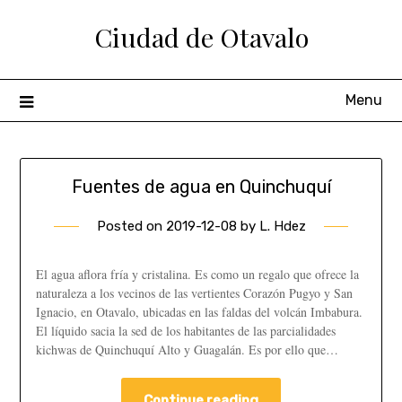
Ciudad de Otavalo
Menu
Fuentes de agua en Quinchuquí
Posted on
2019-12-08
by
L. Hdez
El agua aflora fría y cristalina. Es como un regalo que ofrece la
naturaleza a los vecinos de las vertientes Corazón Pugyo y San
Ignacio, en Otavalo, ubicadas en las faldas del volcán Imbabura.
El líquido sacia la sed de los habitantes de las parcialidades
kichwas de Quinchuquí Alto y Guagalán. Es por ello que…
Continue reading