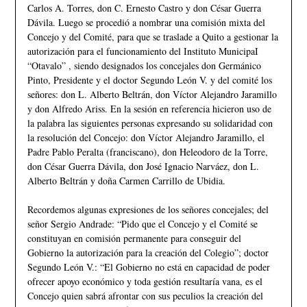
Carlos A. Torres, don C. Ernesto Castro y don César Guerra
Dávila. Luego se procedió a nombrar una comisión mixta del
Concejo y del Comité, para que se traslade a Quito a gestionar la
autorización para el funcionamiento del Instituto MunicipaI
“Otavalo” , siendo designados los concejales don Germánico
Pinto, Presidente y el doctor Segundo León V. y del comité los
señores: don L. Alberto Beltrán, don Víctor Alejandro Jaramillo
y don Alfredo Ariss. En la sesión en referencia hicieron uso de
la palabra las siguientes personas expresando su solidaridad con
la resolución del Concejo: don Víctor Alejandro Jaramillo, el
Padre Pablo Peralta (franciscano), don Heleodoro de la Torre,
don César Guerra Dávila, don José Ignacio Narváez, don L.
Alberto Beltrán y doña Carmen Carrillo de Ubidia.
Recordemos algunas expresiones de los señores concejales; del
señor Sergio Andrade: “Pido que el Concejo y el Comité se
constituyan en comisión permanente para conseguir del
Gobierno la autorización para la creación del Colegio”; doctor
Segundo León V.: “El Gobierno no está en capacidad de poder
ofrecer apoyo económico y toda gestión resultaría vana, es el
Concejo quien sabrá afrontar con sus peculios la creación del