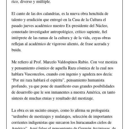
rico, diverso y múltiple.
El canto de las dos calandrias, es la nueva obra henchida de
talento y erudición que entregó en la Casa de la Cultura el
pasado jueves académico nuestro Ex-presidente del Núcleo,
connotado investigador antropológico, crítico sapiente, fiel
intérprete de las ramas de la cultura y de la vida, cuyas obras
reflejan al académico de vigoroso aliento, de frase acerada y
buida.
Me refiero al Prof. Marcelo Valdospinos Rubio. Con voz mestiza
y pensamiento cósmico de aquella Raza cósmica de la cual nos
hablara Vasconcelos, cuando con ingenio y agudeza nos decía:
“Por mi raza hablará el espíritu”, pensamiento humanista
profundo, ya que pone de manifiesto esas grandes posibilidades
de desarrollo que le son inmanentes a nuestra América, en tanto
síntesis de muchas etnias y resultado del mestizaje.
La obra es un sucinto ensayo, como lo afirma su prologuista
“urdimbre de mestizajes y mulatajes, selección de importantes
corrientes indigenistas que surcaron los huracanados cielos de
América”. Aquí fulge el pensamiento de Germán Arciniegas, de