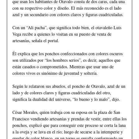
que usan los habitantes de Otavalo consta de dos caras, cada una
con su respectivo color y diseño. El más reconocido es el lado
azul y un secundario con colores claros y figuras cuadriculadas.
Con un “Ali pacha”, que significa todo bien, el otavaleño Luis
Vega recibe a quienes lo visitan en su puesto de venta de
artesanías, señala el portal.
Él explica que los ponchos confeccionados con colores oscuros
son utilizados por “los hombres serios”, es decir, aquellos que
están casados o comprometidos. Mientras que usar uno de
colores vivos es sinónimo de juventud y soltería.
Según le relataron sus abuelos, el poncho de Otavalo, azul de un
lado y de colores claros y figuras cuadriculadas del otro,
significa la dualidad del universo, “lo bueno y lo malo”, dijo.
César Morales, quien trabaja con su esposa en la plaza de San
Francisco vendiendo artesanías y prendas de vestir, entre ellas los
ponchos, explicó que para conseguir este proceso se corta la lana
a la oveja y se lava en el río; luego de secarse a la intemperie y
quedar de color blanco, en un torno se enrolla conformando un