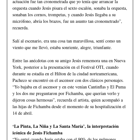
actuación fue tan cronometrada que yo tenía que arrancar la
orquesta cuando Jesús pisara el sexto escalón, sonaba la orquesta,
sonaban los cornos, trompetas, y cuando Jesús llegaba a su
micrófono, abría los brazos, fue un asunto tan cronometrado”,
recuerda.
Salí al escenario, era una cosa tan maravillosa, sentí como un
viento que me llevó, estaba sonriente, alegre, triunfante.
Entre las anécdotas con su amigo Jesús rememora una en Nueva
York, posterior a la presentación en el Festival OTI, cuando
durante su estadía en el Hilton de la ciudad norteamericana,
Pacheco se encontró en el ascensor con dos clásicos personajes.
“Yo bajaba en el ascensor y en este venían Cantinflas y El Puma
y los dos me preguntaron por Fichamba, que querían verlo y
dijeron cosas hermosas”, recuerda el artista, quien acompañó a
las hijas de Fichamba desde el momento de su hospitalización el
14 de abril.
‘La Pinta, La Niña y La Santa María’, la interpretación
icónica de Jesús Fichamba
“Yo entré cuando Jesús estaba con el 90% de los pulmones