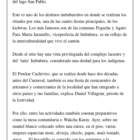
del lago San Pablo.
Este es uno de los destinos imbabureños en donde se realizan los
rituales por esta, una de las cuatro fiestas principales, de los
kichwas. Los más famosos son de las comunas Peguche y Agato.
Para María Jaramillo, viceprefecta de Imbabura, es un reflejo de
la interculturalidad que vive el cantón.
Desde el sitio hay una vista privilegiada del complejo lacustre y
del ‘taita’ Imbabura, considerado una deidad para los indígenas.
El Pawkar Cachiviro, que se realiza desde hace dos décadas,
antes del Carnaval, también es una fiesta de reencuentro de
artesanos y comerciantes de la localidad que han emigrado a
otros países y sus familias, explica Daniel Villagrán, prioste de
la festividad.
Por ello, entre las actividades también constan preparativos
como la mesa comunitaria o Wakcha Karay. Ayer, sobre un
mantel blanco colocado sobre una estera, en el piso, varias
mujeres esparcían mote, alverja, choclo, papas, maíz tostado,
arroz… El bocadillo se convidó con los asistentes a la