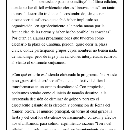
demasiado patente constituyó la última edición,
donde no fue difícil evidenciar ciertas “innovaciones”, un tanto
ajenas al desarrollo tradicional acostumbrado, sin querer
desconocer el esfuerzo que debió haber implicado su
organización “en agradecimiento a la pacha mama por la
fecundidad de las tierras y haber hecho posible las cosechas”.
Por citar, en algunas programaciones que tuvieron como
escenario la plaza de Cantuña, perdón, quise decir la plaza
cívica, donde participaron grupos cuyos nombres no tienen nada
de mandinga, peor de inga y las canciones interpretadas echaron
al viento el sonsonete sanjuanero.
¿Con qué criterio está siendo elaborada la programación? A este
paso ¿persistirá el erróneo afán de que la festividad tienda a
transformarse en un evento desenfocado? Con propiedad,
podríamos señalar como el inicio de tamaño desatino, a la
irrazonada decisión de eliminar de golpe y porrazo el
espectáculo galante de la elección y coronación de Reina del
Yamor, otrora, el número principal, en torno al cual giraba la
fiesta y del cual los otavaleños de nacimiento, corazón y afectos
nos ufanábamos, para colmo, esgrimiendo razones “fuera del
pilche” y tan solo mediante un mañoso levantamiento de manos,