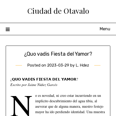
Ciudad de Otavalo
Menu
¿Quo vadis Fiesta del Yamor?
Posted on
2023-03-29
by
L. Hdez
¿𝗤𝗨𝗢 𝗩𝗔𝗗𝗜𝗦 𝗙𝗜𝗘𝗦𝗧𝗔 𝗗𝗘𝗟 𝗬𝗔𝗠𝗢𝗥?
Escrito por Jaime Núñez Garcés
N
o es novedad, ni creo estar incurriendo
en un
implícito descubrimiento del agua tibia, al
aseverar que de alguna manera, nuestro festejo
mayor ha ido perdiendo identidad. Una muestra