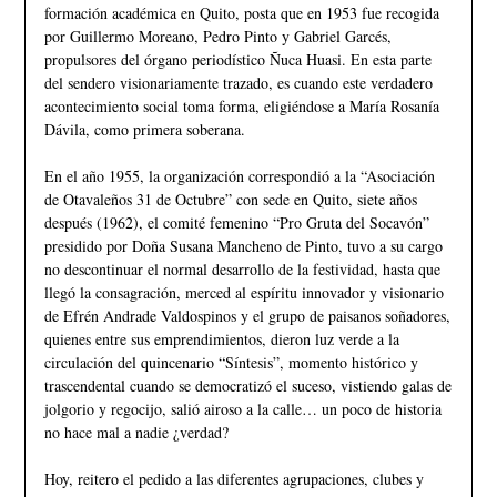
formación académica en Quito, posta que en 1953 fue recogida
por Guillermo Moreano, Pedro Pinto y Gabriel Garcés,
propulsores del órgano periodístico Ñuca Huasi. En esta parte
del sendero visionariamente trazado, es cuando este verdadero
acontecimiento social toma forma, eligiéndose a María Rosanía
Dávila, como primera soberana.
En el año 1955, la organización correspondió a la “Asociación
de Otavaleños 31 de Octubre” con sede en Quito, siete años
después (1962), el comité femenino “Pro Gruta del Socavón”
presidido por Doña Susana Mancheno de Pinto, tuvo a su cargo
no descontinuar el normal desarrollo de la festividad, hasta que
llegó la consagración, merced al espíritu innovador y visionario
de Efrén Andrade Valdospinos y el grupo de paisanos soñadores,
quienes entre sus emprendimientos, dieron luz verde a la
circulación del quincenario “Síntesis”, momento histórico y
trascendental cuando se democratizó el suceso, vistiendo galas de
jolgorio y regocijo, salió airoso a la calle… un poco de historia
no hace mal a nadie ¿verdad?
Hoy, reitero el pedido a las diferentes agrupaciones, clubes y