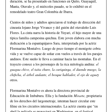
duración, se ha presentado en funciones en Quito, Guayaquil,
Manta, Otavalo y, el miércoles pasado, se lo exhibió en el
remodelado teatro Gran Colombia de Ibarra.
Cientos de niños y adultos apreciaron el trabajo de dirección del
cineasta lojano Jorge Vivanco y del guión del otavaleño Luis
Flores. La cinta narra la historia de Yuyari, el hijo mayor de una
típica familia campesina quichua. Este joven elabora con mucha
dedicación a la espantapájaros Sara, interpretada por la actriz
Flormarina Montalvo. Luego de poco tiempo el monigote cobra
vida y se vuelve capaz de soñar con vuelos a través de los parajes
andinos. Este sueño le lleva a caminar hacia las montañas. En el
trayecto conoce a los personajes de la rica mitología andina:
el
guagua chivo, el taita churo, la curiquinga, el duende musgo, la
chificha, el árbol andante, el bosque hablador, el ojo de agua
y
otros.
Flormarina Montalvo es ahora la directora provincial de
Educación de Imbabura. Ella y la fundación
Mirarte
, propietaria
de los derechos del largometraje, intentan hacer circular este
filme en los circuitos internacionales. La actriz cuenta que “en
abril la película se proyectará en Washington, en el festival