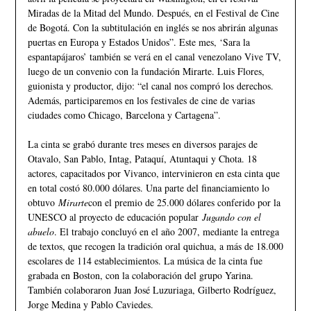
Miradas de la Mitad del Mundo. Después, en el Festival de Cine
de Bogotá. Con la subtitulación en inglés se nos abrirán algunas
puertas en Europa y Estados Unidos”. Este mes, ‘Sara la
espantapájaros’ también se verá en el canal venezolano Vive TV,
luego de un convenio con la fundación Mirarte. Luis Flores,
guionista y productor, dijo: “el canal nos compró los derechos.
Además, participaremos en los festivales de cine de varias
ciudades como Chicago, Barcelona y Cartagena”.
La cinta se grabó durante tres meses en diversos parajes de
Otavalo, San Pablo, Intag, Pataquí, Atuntaqui y Chota. 18
actores, capacitados por Vivanco, intervinieron en esta cinta que
en total costó 80.000 dólares. Una parte del financiamiento lo
obtuvo
Mirarte
con el premio de 25.000 dólares conferido por la
UNESCO al proyecto de educación popular
Jugando con el
abuelo
. El trabajo concluyó en el año 2007, mediante la entrega
de textos, que recogen la tradición oral quichua, a más de 18.000
escolares de 114 establecimientos. La música de la cinta fue
grabada en Boston, con la colaboración del grupo Yarina.
También colaboraron Juan José Luzuriaga, Gilberto Rodríguez,
Jorge Medina y Pablo Caviedes.