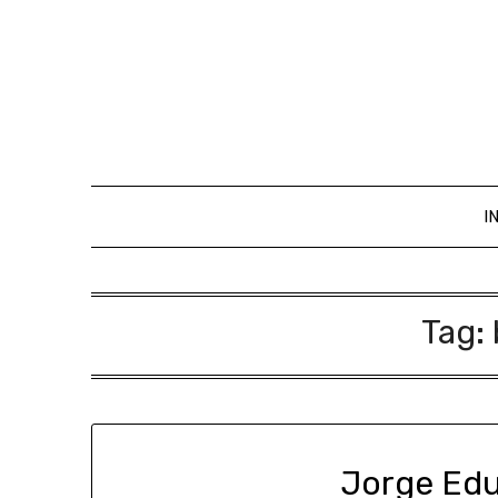
I
Tag:
Jorge Ed