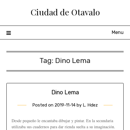
Ciudad de Otavalo
Menu
Tag:
Dino Lema
Dino Lema
Posted on
2019-11-14
by
L. Hdez
Desde pequeño le encantaba dibujar y pintar. En la secundaria
utilizaba sus cuadernos para dar rienda suelta a su imaginación.