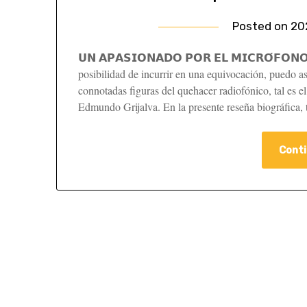
Posted on
20
𝗨𝗡 𝗔𝗣𝗔𝗦𝗜𝗢𝗡𝗔𝗗𝗢 𝗣𝗢𝗥 𝗘𝗟 𝗠𝗜𝗖𝗥𝗢́𝗙𝗢
posibilidad de incurrir en una equivocación, puedo a
connotadas figuras del quehacer radiofónico, tal es
Edmundo Grijalva. En la presente reseña biográfica, 
Conti