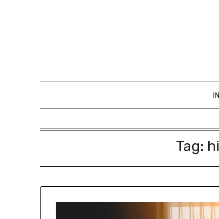
I
Tag:
h