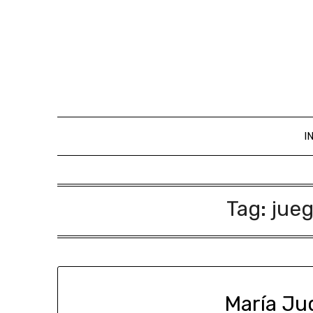
I
Tag:
jueg
María Ju