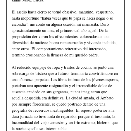
El asedio hasta cierto se tornó obsesivo, matutino, vespertino,
hasta inoportuno “había veces que tu papá se hacía negar o se
escondía”, me contó en alguna ocasión mi mamacita. Duró
aproximadamente un mes, el primero del año aquel. De la
proposición derivaron los ofrecimientos, coloreados de una
diversidad de matices: buena remuneración y vivienda incluida,
entre otros. El comportamiento reiterativo del interesado,
terminó erosionando la firmeza de mi querido padre.
Al reducido equipaje de ropa y trastos de cocina, se juntó una
sobrecarga de tristeza que a futuro, terminaría convirtiéndose en
una añoranza perpetua. Las fibras íntimas de los jóvenes esposos,
portaban una aparente resignación y el irremediable dolor de
ausencia anudado en sus gargantas, nunca imaginaron que
aquella despedida era definitiva. La ciudad amada, el Ambato
por siempre floreciente, se quedó postrado dentro de una
geografía de recuerdos inextinguibles. El reposo posterior a la
dura jornada no tuvo nada de reparador porque el insomnio, la
incomodidad del viejo camastro y un frío extremo, hicieron que
la noche aquella sea interminable.