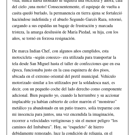
vida, nunca había montado ni siquiera una bicicleta y ahora, caía
del cielo ¡una moto! Consecuentemente, el equipaje de vuelta a
casita quedó burlado, la permanencia en tierra ajena se fortaleció
haciéndose indefinida y el abuelo Segundo Garcés Raza, retornó,
cargando a sus espaldas un bagaje de frustración y marcada
tristeza, la amarga desilusión de María Piedad, su hija, con los
años, se tornó en forzosa resignación.
De marca Indian Chef, con algunos años cumplidos, esta
motocicleta –según conozco– era utilizada para transportar la
tela desde San Miguel hasta el taller de confecciones que en esa
época, funcionaba justo en la casa esquinera de dos pisos,
ubicada en el extremo oriental del pretil municipal. Vehículo
motorizado similar a los utilizados por la soldadesca nazi, es
decir, con un pequeño coche del lado derecho como componente
adicional. Bien pequeño yo, cuando la herrumbre y su accionar
implacable ya habían cubierto de color marrón el “monstruo”
metálico ya abandonado en un patio trasero, solía treparme con
mi inocencia para juntos, una vez encendida la imaginación,
recorrer a velocidades vertiginosas y sin el menor peligro “los
caminos del Imbabura”. Hoy, su “esqueleto” de hierro
debidamente remozado, luce la condición de reliquia, en el