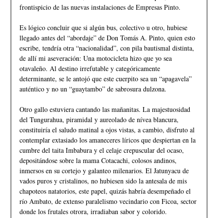
frontispicio de las nuevas instalaciones de Empresas Pinto.
Es lógico concluir que si algún bus, colectivo u otro, hubiese
llegado antes del “abordaje” de Don Tomás A. Pinto, quien esto
escribe, tendría otra “nacionalidad”, con pila bautismal distinta,
de allí mi aseveración: Una motocicleta hizo que yo sea
otavaleño. Al destino irrefutable y categóricamente
determinante, se le antojó que este cuerpito sea un “apagavela”
auténtico y no un “guaytambo” de sabrosura dulzona.
Otro gallo estuviera cantando las mañanitas. La majestuosidad
del Tungurahua, piramidal y aureolado de nívea blancura,
constituiría el saludo matinal a ojos vistas, a cambio, disfruto al
contemplar extasiado los amaneceres líricos que despiertan en la
cumbre del taita Imbabura y el celaje crepuscular del ocaso,
depositándose sobre la mama Cotacachi, colosos andinos,
inmersos en su cortejo y galanteo milenarios. El Jatunyacu de
vados puros y cristalinos, no hubiesen sido la antesala de mis
chapoteos natatorios, este papel, quizás habría desempeñado el
río Ambato, de extenso paralelismo vecindario con Ficoa, sector
donde los frutales otrora, irradiaban sabor y colorido.