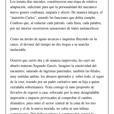
Los treinta días iniciales, constituyeron una etapa de relativa
adaptación, suficiente para que la personalidad del mecánico
nuevo genere confianza, empatía y afecto. De manera íntegra, el
“maistrito Carlos”, asimiló las funciones que debía cumplir.
Confieso que, al redactar cada párrafo, cada línea, cada palabra,
por mi interior recorrieron sensaciones de tintes melancólicos.
Como un arroyo de aguas arcaicas e inquietas fluyendo en su
cauce, el devenir del tiempo no dio tregua a su marcha
ineluctable.
Ocurrió que cierto día y de manera imprevista, les cayó mi
abuelo materno Segundo Garcés. Imagino la emotividad del
encuentro, saturado de lágrimas paternales, también las filiales,
muy sentidas ambas, los abrazos apretados y, sobre todo, el signo
de la cruz, trazado por un padre caritativo ante su hija a quien
extrañaba sobremanera. Traía consigo el sano propósito de
llevarlos de regreso a casa, reforzado por la muy desagradable
impresión e impacto provocados al comprobar el cambio
dramático, pues entre el sector central de la cuna de los tres
juanes y el de la nueva morada, no cabía ni una ínfima
comparación. Del diálogo íntimo y conmovedor, surgió la