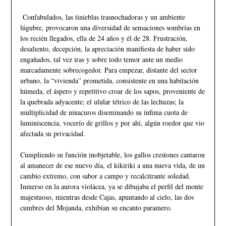
Confabulados, las tinieblas trasnochadoras y un ambiente
lúgubre, provocaron una diversidad de sensaciones sombrías en
los recién llegados, ella de 24 años y él de 28. Frustración,
desaliento, decepción, la apreciación manifiesta de haber sido
engañados, tal vez iras y sobre todo temor ante un medio
marcadamente sobrecogedor. Para empezar, distante del sector
urbano, la “vivienda” prometida, consistente en una habitación
húmeda, el áspero y repetitivo croar de los sapos, proveniente de
la quebrada adyacente; el ulular tétrico de las lechuzas; la
multiplicidad de ninacuros diseminando su ínfima cuota de
luminiscencia, vocerío de grillos y por ahí, algún roedor que vio
afectada su privacidad.
Cumpliendo su función inobjetable, los gallos crestones cantaron
al amanecer de ese nuevo día, el kikiriki a una nueva vida, de un
cambio extremo, con sabor a campo y recalcitrante soledad.
Inmerso en la aurora violácea, ya se dibujaba el perfil del monte
majestuoso, mientras desde Cajas, apuntando al cielo, las dos
cumbres del Mojanda, exhibían su encanto paramero.