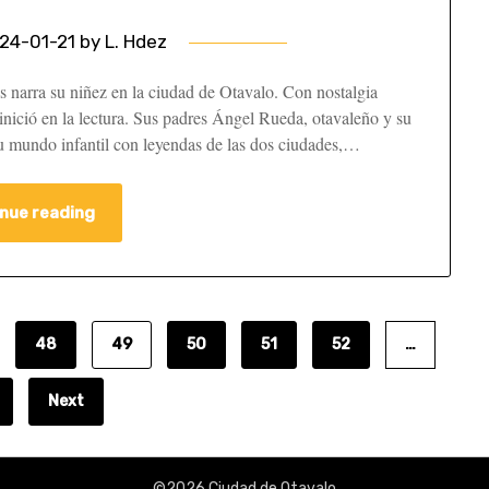
24-01-21
by
L. Hdez
narra su niñez en la ciudad de Otavalo. Con nostalgia
inició en la lectura. Sus padres Ángel Rueda, otavaleño y su
u mundo infantil con leyendas de las dos ciudades,…
nue reading
48
49
50
51
52
…
Next
©2026 Ciudad de Otavalo