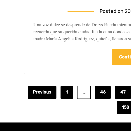
Posted on
20
Una voz dulce se desprende de Dorys Rueda mientras 
recuerda que su querida ciudad fue la cuna donde se 
madre María Angelita Rodríguez, quiteña, llenaron s
Conti
Previous
1
…
46
47
158