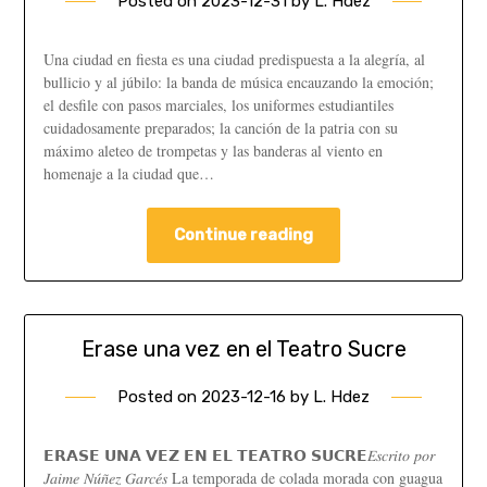
Posted on
2023-12-31
by
L. Hdez
Una ciudad en fiesta es una ciudad pre­dispuesta a la alegría, al
bullicio y al júbilo: la banda de música encauzando la emoción;
el desfile con pasos marciales, los uniformes estu­diantiles
cuidadosamente preparados; la can­ción de la patria con su
máximo aleteo de trom­petas y las banderas al viento en
homenaje a la ciudad que…
Continue reading
Erase una vez en el Teatro Sucre
Posted on
2023-12-16
by
L. Hdez
𝗘𝗥𝗔𝗦𝗘 𝗨𝗡𝗔 𝗩𝗘𝗭 𝗘𝗡 𝗘𝗟 𝗧𝗘𝗔𝗧𝗥𝗢 𝗦𝗨𝗖𝗥𝗘𝐸𝑠𝑐𝑟𝑖𝑡𝑜 𝑝𝑜𝑟
𝐽𝑎𝑖𝑚𝑒 𝑁𝑢́𝑛̃𝑒𝑧 𝐺𝑎𝑟𝑐𝑒́𝑠 La temporada de colada morada con guagua