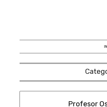
I
Categ
Profesor O