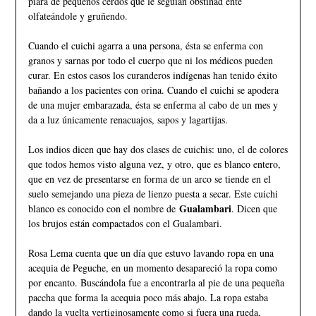
piara de pequeños cerdos que le seguían obstinad ente
olfateándole y gruñendo.
Cuando el cuichi agarra a una persona, ésta se enferma con
granos y sarnas por todo el cuerpo que ni los médicos pueden
curar. En estos casos los curanderos indígenas han tenido éxito
bañando a los pacientes con orina. Cuando el cuichi se apodera
de una mujer embarazada, ésta se enferma al cabo de un mes y
da a luz únicamente renacuajos, sapos y lagartijas.
Los indios dicen que hay dos clases de cuichis: uno, el de colores
que todos hemos visto alguna vez, y otro, que es blanco entero,
que en vez de presentarse en forma de un arco se tiende en el
suelo semejando una pieza de lienzo puesta a secar. Este cuichi
Gualambari
blanco es conocido con el nombre de
. Dicen que
los brujos están compactados con el Gualambari.
Rosa Lema cuenta que un día que estuvo lavando ropa en una
acequia de Peguche, en un momento desapareció la ropa como
por encanto. Buscándola fue a encontrarla al pie de una pequeña
paccha que forma la acequia poco más abajo. La ropa estaba
dando la vuelta vertiginosamente como si fuera una rueda,