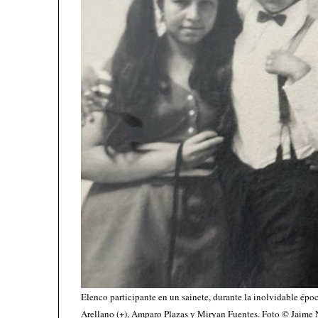
Elenco participante en un sainete, durante la inolvidable épo
Arellano (+), Amparo Plazas y Miryan Fuentes. Foto © Jaime 