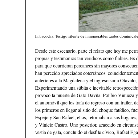
Imbacocha. Testigo silente de innumerables tardes dominicale
Desde este escenario, parte el relato que hoy me perm
propias y testimonios tan verídicos como fiables. Es
para que ocurrieran percances sin mayores consecuenc
han perecido apreciados coterráneos, coincidentement
anteriores a la Magdalena y el ingreso sur a Otava
Experimentando una súbita e inevitable retrospección
provocó la muerte de Galo Dávila, Polibio Vinueza y
el automóvil que los traía de regreso con un trailer, 
los primeros en llegar al sitio del choque fatídico, f
Espejo y San Rafael, ellos, retornaban a sus hogares
y Vinicio Castro. Uno posterior, acaecido en circunst
vestía de gala, concluido el desfile cívico, Rafael E