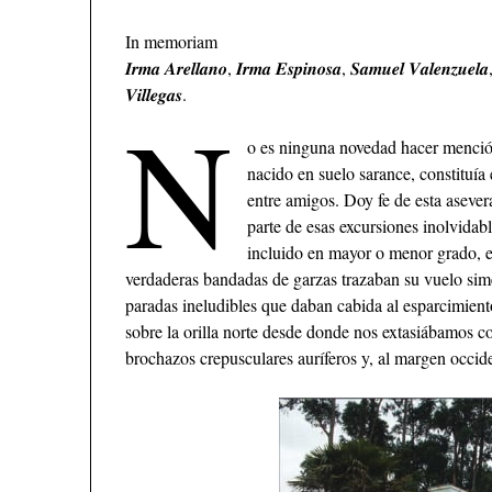
In memoriam
𝑰𝒓𝒎𝒂 𝑨𝒓𝒆𝒍𝒍𝒂𝒏𝒐, 𝑰𝒓𝒎𝒂 𝑬𝒔𝒑𝒊𝒏𝒐𝒔𝒂, 𝑺𝒂𝒎𝒖𝒆𝒍 𝑽𝒂𝒍𝒆𝒏𝒛𝒖𝒆𝒍𝒂,
𝑽𝒊𝒍𝒍𝒆𝒈𝒂𝒔.
N
o es ninguna novedad hacer mención
nacido en suelo sarance, constituía 
entre amigos. Doy fe de esta aseve
parte de esas excursiones inolvida
incluido en mayor o menor grado, e
verdaderas bandadas de garzas trazaban su vuelo simé
paradas ineludibles que daban cabida al esparcimiento
sobre la orilla norte desde donde nos extasiábamos 
brochazos crepusculares auríferos y, al margen occide