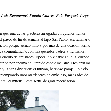
 𝑳𝒖𝒊𝒔 𝑩𝒆𝒕𝒂𝒏𝒄𝒐𝒖𝒓𝒕, 𝑭𝒂𝒃𝒊𝒂́𝒏 𝑪𝒉𝒂́𝒗𝒆𝒛, 𝑷𝒐𝒍𝒐 𝑷𝒂𝒔𝒒𝒖𝒆𝒍, 𝑱𝒐𝒓𝒈𝒆
 que una de las prácticas arraigadas en quienes hemos
el paseo de fin de semana al lago San Pablo, sea familiar o
ración porque siendo niño y por más de una ocasión, formé
bles conjuntamente con mis queridos padres y hermanos,
l círculo de amistades. Epoca inolvidable aquella, cuando
trico por encima del límpido espejo lacustre. Dos eran las
 y la sana diversión: el Intiyán, hermoso paraje, ubicado
contemplando unos atardeceres de embeleso, matizados de
ntal, el muelle Costa Azul, de grata recordación.