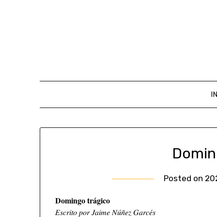
I
Domin
Posted on
20
Domingo trágico
𝐸𝑠𝑐𝑟𝑖𝑡𝑜 𝑝𝑜𝑟 𝐽𝑎𝑖𝑚𝑒 𝑁𝑢́𝑛̃𝑒𝑧 𝐺𝑎𝑟𝑐𝑒́𝑠