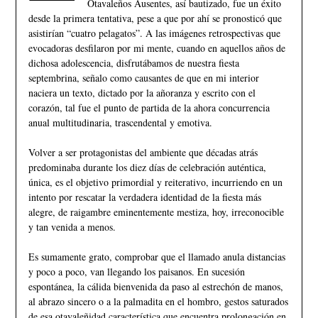
Otavaleños Ausentes, así bautizado, fue un éxito
desde la primera tentativa, pese a que por ahí se pronosticó que
asistirían “cuatro pelagatos”. A las imágenes retrospectivas que
evocadoras
desfilaron por mi mente, cuando en aquellos años de
dichosa adolescencia, disfrutábamos de nuestra fiesta
septembrina, señalo como causantes de que en mi interior
naciera un texto, dictado por la añoranza y escrito con el
corazón, tal fue el punto de partida de la ahora concurrencia
anual multitudinaria, trascendental y emotiva.
Volver a ser protagonistas del ambiente que décadas atrás
predominaba durante los diez días de celebración auténtica,
única, es el objetivo primordial y reiterativo, incurriendo en un
intento por rescatar la verdadera identidad de la fiesta más
alegre, de raigambre eminentemente mestiza, hoy, irreconocible
y tan venida a menos.
Es sumamente grato, comprobar que el llamado anula distancias
y poco a poco, van llegando los paisanos. En sucesión
espontánea, la cálida bienvenida da paso al estrechón de manos,
al abrazo sincero o a la palmadita en el hombro, gestos saturados
de esa otavaleñidad característica que encuentra prolongación en