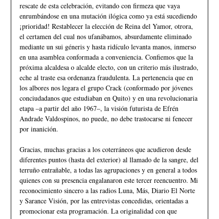
rescate de esta celebración, evitando con firmeza que vaya
enrumbándose en una mutación ilógica como ya está sucediendo
¡prioridad! Restablecer la elección de Reina del Yamor, otrora,
el certamen del cual nos ufanábamos, absurdamente eliminado
mediante un sui géneris y hasta ridículo levanta manos, inmerso
en una asamblea conformada a conveniencia. Confiemos que la
próxima alcaldesa o alcalde electo, con un criterio más ilustrado,
eche al traste esa ordenanza fraudulenta. La pertenencia que en
los albores nos legara el grupo Crack (conformado por jóvenes
conciudadanos que estudiaban en Quito) y en una revolucionaria
etapa –a partir del año 1967–, la visión futurista de Efrén
Andrade Valdospinos, no puede, no debe trastocarse ni fenecer
por inanición.
Gracias, muchas gracias a los coterráneos que acudieron desde
diferentes puntos (hasta del exterior) al llamado de la sangre, del
terruño entrañable, a todas las agrupaciones y en general a todos
quienes con su presencia engalanaron este tercer reencuentro. Mi
reconocimiento sincero a las radios Luna, Más, Diario El Norte
y Sarance Visión, por las entrevistas concedidas, orientadas a
promocionar esta programación. La originalidad con que