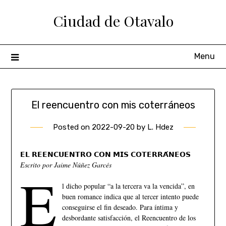
Ciudad de Otavalo
Menu
El reencuentro con mis coterráneos
Posted on
2022-09-20
by
L. Hdez
𝗘𝗟 𝗥𝗘𝗘𝗡𝗖𝗨𝗘𝗡𝗧𝗥𝗢 𝗖𝗢𝗡 𝗠𝗜𝗦 𝗖𝗢𝗧𝗘𝗥𝗥𝗔́𝗡𝗘𝗢𝗦
Escrito por Jaime Núñez Garcés
E
l dicho popular “a la tercera va la vencida”, en
buen romance indica que al tercer intento puede
conseguirse el fin deseado. Para íntima y
desbordante satisfacción, el Reencuentro de los