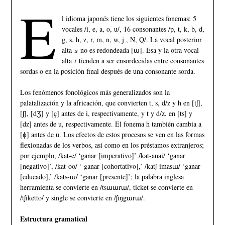
E
l idioma japonés tiene los siguientes fonemas: 5
vocales /i, e, a, o, u/, 16 consonantes /p, t, k, b, d,
g, s, h, z, r, m, n, w, j , N, Q/. La vocal posterior
alta
u
no es redondeada [ɯ]. Esa y la otra vocal
alta
i
tienden a ser ensordecidas entre consonantes
sordas o en la posición final después de una consonante sorda.
Los fenómenos fonológicos más generalizados son la
palatalización y la africación, que convierten t, s, d/z y h en [tʃ],
[ʃ], [dƷ] y [ç] antes de i, respectivamente, y t y d/z. en [ts] y
[dz] antes de u, respectivamente. El fonema h también cambia a
[ɸ] antes de u. Los efectos de estos procesos se ven en las formas
flexionadas de los verbos, así como en los préstamos extranjeros;
por ejemplo, /kat-e/ ‘ganar [imperativo]’ /kat-anai/ ‘ganar
[negativo]’, /kat-oo/ ‘ ganar [cohortativo],’ /katʃ-imasɯ/ ‘ganar
[educado],’ /kats-ɯ/ ‘ganar [presente]’; la palabra inglesa
herramienta se convierte en /tsɯɯrɯ/, ticket se convierte en
/tʃiketto/ y single se convierte en /ʃiŋgɯrɯ/.
Estructura gramatical