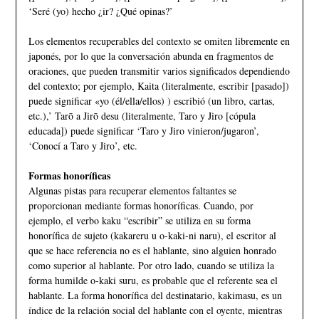
‘Seré (yo) hecho ¿ir? ¿Qué opinas?’
Los elementos recuperables del contexto se omiten libremente en
japonés, por lo que la conversación abunda en fragmentos de
oraciones, que pueden transmitir varios significados dependiendo
del contexto; por ejemplo, Kaita (literalmente, escribir [pasado])
puede significar «yo (él/ella/ellos) ) escribió (un libro, cartas,
etc.),’ Tarō a Jirō desu (literalmente, Taro y Jiro [cópula
educada]) puede significar ‘Taro y Jiro vinieron/jugaron’,
‘Conocí a Taro y Jiro’, etc.
Formas honoríficas
Algunas pistas para recuperar elementos faltantes se
proporcionan mediante formas honoríficas. Cuando, por
ejemplo, el verbo kaku “escribir” se utiliza en su forma
honorífica de sujeto (kakareru u o-kaki-ni naru), el escritor al
que se hace referencia no es el hablante, sino alguien honrado
como superior al hablante. Por otro lado, cuando se utiliza la
forma humilde o-kaki suru, es probable que el referente sea el
hablante. La forma honorífica del destinatario, kakimasu, es un
índice de la relación social del hablante con el oyente, mientras