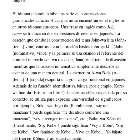
mujeres.
El idioma japonés exhibe una serie de construcciones
gramaticales características que no se encuentran en el inglés ni
en otros idiomas europeos. Una frase en inglés como
John
came
se traduce en dos expresiones diferentes en japonés. La
oración que exhibe la construcción del tema John-wa kita (John-
[tema] vino) contrasta con la oración básica John-ga kita (John-
[nominativo] vino), y la primera se usa cuando el referente del
nominal marcado con wa (es decir, Juan) es el tema de discusión,
mientras que la oración no temática simplemente describe el
evento de una manera neutral. La estructura A-wa B-da (A-
[tema] B-[cópula]) soporta una gran carga funcional en japonés.
Además de su función identificativa básica (por ejemplo, Kore-
wa hon-da ‘Esto es un libro’), la construcción, respaldada por su
contexto, se utiliza para expresar una variedad de significados;
por ejemplo, Boku-wa ringo da (literalmente, “soy una
manzana”) puede significar “he decidido comerme una
manzana”, “voy a recoger manzanas”, etc.; Boku-wa Kōbe-da
(literalmente, ‘Soy Kōbe’) puede significar ‘Voy a Kōbe’, ‘Soy
de Kōbe’, ‘Soy fanático de Kōbe’, ‘Vivo en Kōbe’, ‘Yo bájate
del tren en Kōbe», y así sucesivamente.