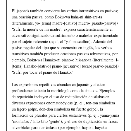
El japonés también convierte los verbos intransitivos en pasivos;
una oración pasiva, como Boku-wa haha-ni shin-are-ta
(literalmente, yo-[tema] madre-[dativo] muero-[pasado-pasivo])
‘Sufrí la muerte de mi madre’, expresa característicamente el
adversativo significado de sufrimiento o malestar experimentado
por el sujeto referente (aquí, el “yo” masculino). Además del
pasivo regular del tipo que se encuentra en inglés, los verbos
transitivos también producen oraciones pasivas adversativas, por
ejemplo, Boku-wa Hanako-ni piano-o hik-are-ta (literalmente, I-
[tema] Hanako-[dativo] piano-[acusativo] tocar-[pasivo-pasado])
‘Sufrí por tocar el piano de Hanako.’
Las expresiones repetitivas abundan en japonés y afectan
profundamente tanto la morfología como la sintaxis. Ejemplos
de repetición incluyen el uso de reduplicación de sílabas en
diversas expresiones onomatopéyicas (p. ej., ton-ton simboliza
un ligero golpe, don-don simboliza un fuerte golpe), la
formación de plurales para ciertos sustantivos (p. ej., yama-yama
‘montañas ,’ hito-bito ‘gente’), y el uso de duplicación en frases
adverbiales para dar énfasis (por ejemplo, hayaku-hayaku