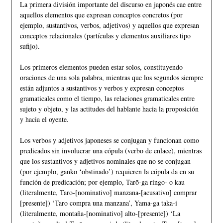
La primera división importante del discurso en japonés cae entre
aquellos elementos que expresan conceptos concretos (por
ejemplo, sustantivos, verbos, adjetivos) y aquellos que expresan
conceptos relacionales (partículas y elementos auxiliares tipo
sufijo).
Los primeros elementos pueden estar solos, constituyendo
oraciones de una sola palabra, mientras que los segundos siempre
están adjuntos a sustantivos y verbos y expresan conceptos
gramaticales como el tiempo, las relaciones gramaticales entre
sujeto y objeto, y las actitudes del hablante hacia la proposición
y hacia el oyente.
Los verbos y adjetivos japoneses se conjugan y funcionan como
predicados sin involucrar una cópula (verbo de enlace), mientras
que los sustantivos y adjetivos nominales que no se conjugan
(por ejemplo, ganko ‘obstinado’) requieren la cópula da en su
función de predicación; por ejemplo, Tarō-ga ringo- o kau
(literalmente, Taro-[nominativo] manzana-[acusativo] comprar
[presente]) ‘Taro compra una manzana’, Yama-ga taka-i
(literalmente, montaña-[nominativo] alto-[presente]) ‘La