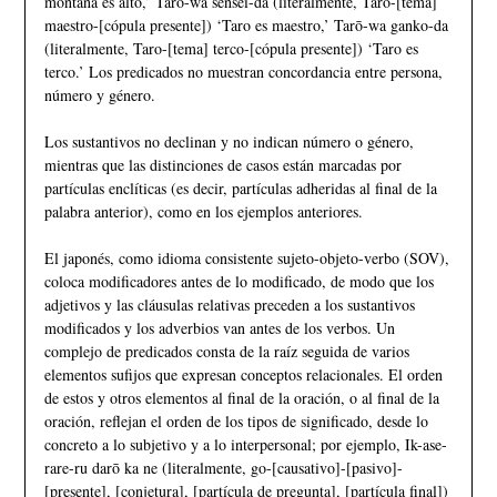
montaña es alto,’ Tarō-wa sensei-da (literalmente, Taro-[tema]
maestro-[cópula presente]) ‘Taro es maestro,’ Tarō-wa ganko-da
(literalmente, Taro-[tema] terco-[cópula presente]) ‘Taro es
terco.’ Los predicados no muestran concordancia entre persona,
número y género.
Los sustantivos no declinan y no indican número o género,
mientras que las distinciones de casos están marcadas por
partículas enclíticas (es decir, partículas adheridas al final de la
palabra anterior), como en los ejemplos anteriores.
El japonés, como idioma consistente sujeto-objeto-verbo (SOV),
coloca modificadores antes de lo modificado, de modo que los
adjetivos y las cláusulas relativas preceden a los sustantivos
modificados y los adverbios van antes de los verbos. Un
complejo de predicados consta de la raíz seguida de varios
elementos sufijos que expresan conceptos relacionales. El orden
de estos y otros elementos al final de la oración, o al final de la
oración, reflejan el orden de los tipos de significado, desde lo
concreto a lo subjetivo y a lo interpersonal; por ejemplo, Ik-ase-
rare-ru darō ka ne (literalmente, go-[causativo]-[pasivo]-
[presente], [conjetura], [partícula de pregunta], [partícula final])