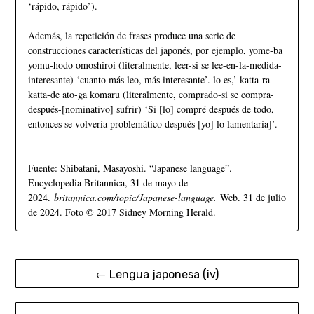
‘rápido, rápido’).
Además, la repetición de frases produce una serie de
construcciones características del japonés, por ejemplo, yome-ba
yomu-hodo omoshiroi (literalmente, leer-si se lee-en-la-medida-
interesante) ‘cuanto más leo, más interesante’. lo es,’ katta-ra
katta-de ato-ga komaru (literalmente, comprado-si se compra-
después-[nominativo] sufrir) ‘Si [lo] compré después de todo,
entonces se volvería problemático después [yo] lo lamentaría]’.
__________
Fuente: Shibatani, Masayoshi. “Japanese language”.
Encyclopedia Britannica, 31 de mayo de
2024.
britannica.com/topic/Japanese-language.
Web. 31 de julio
de 2024. Foto © 2017 Sidney Morning Herald.
← Lengua japonesa (iv)