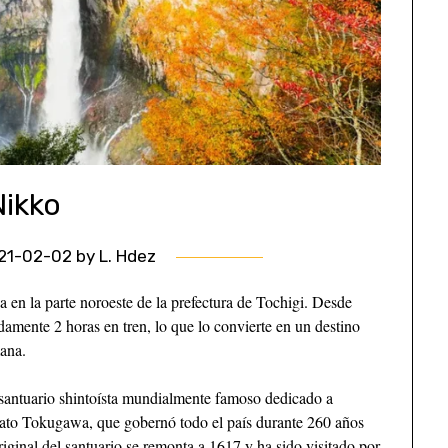
Nikko
21-02-02
by
L. Hdez
a en la parte noroeste de la prefectura de Tochigi. Desde
amente 2 horas en tren, lo que lo convierte en un destino
mana.
santuario shintoísta mundialmente famoso dedicado a
to Tokugawa, que gobernó todo el país durante 260 años
riginal del santuario se remonta a 1617 y ha sido visitado por