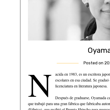
Oyama
Posted on
20
N
acida en 1983, es un escritora jap
escolares en esa ciudad. Se graduó
licenciatura en literatura japonesa.
Después de graduarse, Oyamada camb
que trabajó para una gran fábrica que fabricaba autom
(Fábrica), que recibió el Premio Shincho para nuevos