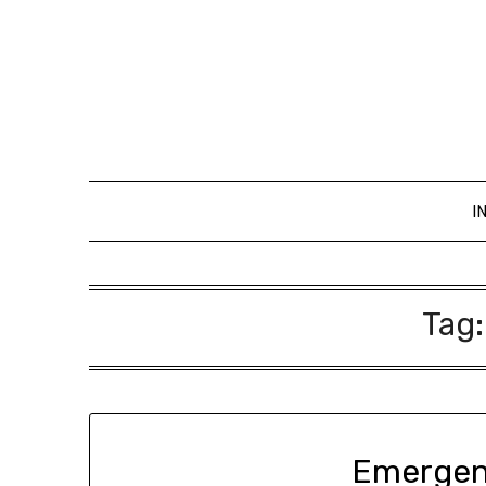
I
Tag
Emergenc