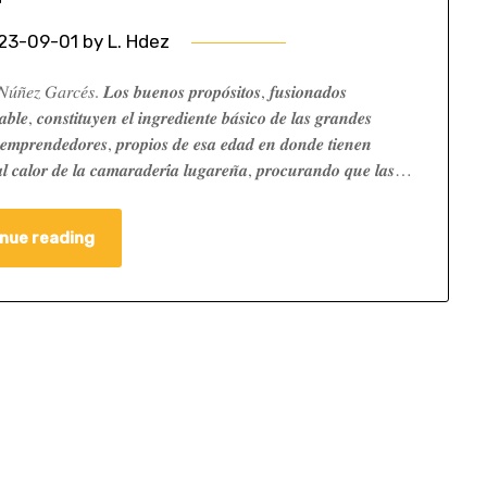
23-09-01
by
L. Hdez
 𝐺𝑎𝑟𝑐𝑒́𝑠. 𝑳𝒐𝒔 𝒃𝒖𝒆𝒏𝒐𝒔 𝒑𝒓𝒐𝒑𝒐́𝒔𝒊𝒕𝒐𝒔, 𝒇𝒖𝒔𝒊𝒐𝒏𝒂𝒅𝒐𝒔
𝒃𝒍𝒆, 𝒄𝒐𝒏𝒔𝒕𝒊𝒕𝒖𝒚𝒆𝒏 𝒆𝒍 𝒊𝒏𝒈𝒓𝒆𝒅𝒊𝒆𝒏𝒕𝒆 𝒃𝒂́𝒔𝒊𝒄𝒐 𝒅𝒆 𝒍𝒂𝒔 𝒈𝒓𝒂𝒏𝒅𝒆𝒔
𝒔 𝒆𝒎𝒑𝒓𝒆𝒏𝒅𝒆𝒅𝒐𝒓𝒆𝒔, 𝒑𝒓𝒐𝒑𝒊𝒐𝒔 𝒅𝒆 𝒆𝒔𝒂 𝒆𝒅𝒂𝒅 𝒆𝒏 𝒅𝒐𝒏𝒅𝒆 𝒕𝒊𝒆𝒏𝒆𝒏
 𝒂𝒍 𝒄𝒂𝒍𝒐𝒓 𝒅𝒆 𝒍𝒂 𝒄𝒂𝒎𝒂𝒓𝒂𝒅𝒆𝒓𝒊́𝒂 𝒍𝒖𝒈𝒂𝒓𝒆𝒏̃𝒂, 𝒑𝒓𝒐𝒄𝒖𝒓𝒂𝒏𝒅𝒐 𝒒𝒖𝒆 𝒍𝒂𝒔…
nue reading