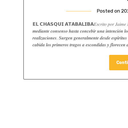
Posted on
20
𝗘𝗟 𝗖𝗛𝗔𝗦𝗤𝗨𝗜 𝗔𝗧𝗔𝗕𝗔𝗟𝗜𝗕𝗔𝐸𝑠𝑐𝑟𝑖𝑡𝑜 𝑝𝑜𝑟 𝐽𝑎𝑖𝑚𝑒 𝑁𝑢́𝑛̃𝑒
𝒎𝒆𝒅𝒊𝒂𝒏𝒕𝒆 𝒄𝒐𝒏𝒔𝒆𝒏𝒔𝒐 𝒉𝒂𝒔𝒕𝒂 𝒄𝒐𝒏𝒄𝒆𝒃𝒊𝒓 𝒖𝒏𝒂 𝒊𝒏𝒕𝒆𝒏𝒄𝒊𝒐́𝒏 𝒍𝒐𝒂
𝒓𝒆𝒂𝒍𝒊𝒛𝒂𝒄𝒊𝒐𝒏𝒆𝒔. 𝑺𝒖𝒓𝒈𝒆𝒏 𝒈𝒆𝒏𝒆𝒓𝒂𝒍𝒎𝒆𝒏𝒕𝒆 𝒅𝒆𝒔𝒅𝒆 𝒆𝒔𝒑𝒊́𝒓𝒊𝒕
𝒄𝒂𝒃𝒊𝒅𝒂 𝒍𝒐𝒔 𝒑𝒓𝒊𝒎𝒆𝒓𝒐𝒔 𝒕𝒓𝒂𝒈𝒐𝒔 𝒂 𝒆𝒔𝒄𝒐𝒏𝒅𝒊𝒅𝒂𝒔 𝒚 𝒇𝒍𝒐𝒓𝒆𝒄𝒆
Conti