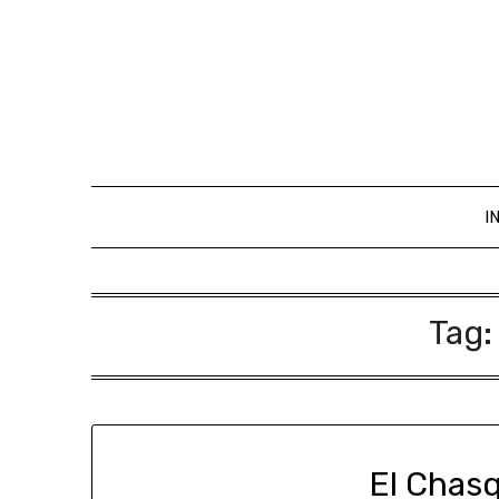
I
Tag
El Chasq