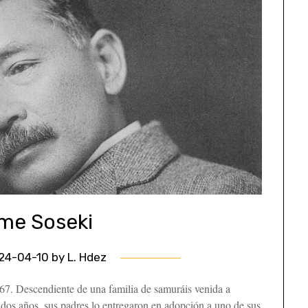
me Soseki
24-04-10
by
L. Hdez
867. Descendiente de una familia de samuráis venida a
dos años, sus padres lo entregaron en adopción a uno de sus