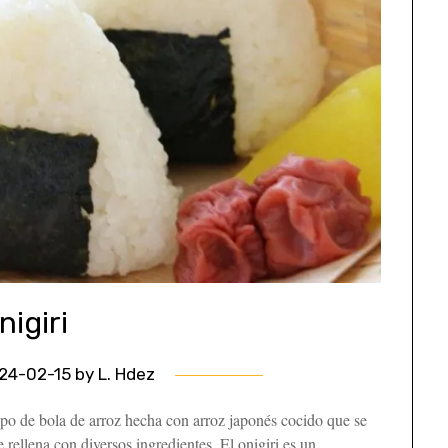
nigiri
24-02-15
by
L. Hdez
po de bola de arroz hecha con arroz japonés cocido que se
 rellena con diversos ingredientes. El onigiri es un