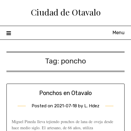
Ciudad de Otavalo
Menu
Tag:
poncho
Ponchos en Otavalo
Posted on
2021-07-18
by
L. Hdez
Miguel Pineda lleva tejiendo ponchos de lana de oveja desde
hace medio siglo. El artesano, de 66 años, utiliza