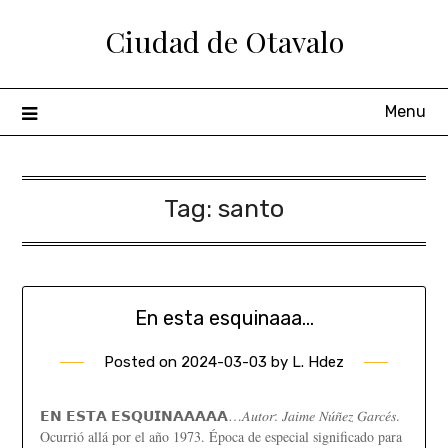
Ciudad de Otavalo
Menu
Tag:
santo
En esta esquinaaa…
Posted on
2024-03-03
by
L. Hdez
𝗘𝗡 𝗘𝗦𝗧𝗔 𝗘𝗦𝗤𝗨𝗜𝗡𝗔𝗔𝗔𝗔𝗔…𝐴𝑢𝑡𝑜𝑟: 𝐽𝑎𝑖𝑚𝑒 𝑁𝑢́𝑛̃𝑒𝑧 𝐺𝑎𝑟𝑐𝑒́𝑠.
Ocurrió allá por el año 1973. Época de especial significado para